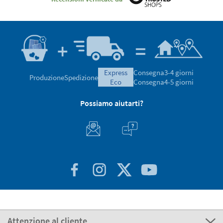
express
Consegna
3-4 giorni
Produzione
Spedizione
eco
Consegna
4-5 giorni
Possiamo aiutarti?
Attenzione al cliente