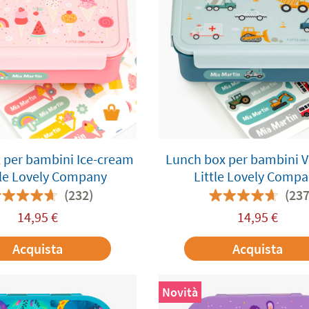
 per bambini Ice-cream
Lunch box per bambini Ve
tle Lovely Company
Little Lovely Comp
(232)
(237
14,95
€
14,95
€
Acquista
Acquista
Novità