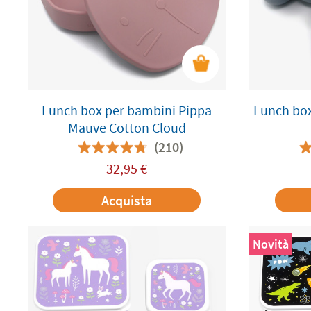
Lunch box per bambini Pippa
Lunch box
Mauve Cotton Cloud
(210)
32,95
€
Acquista
Novità