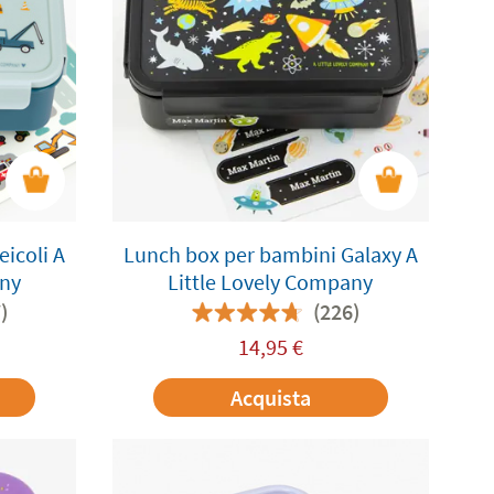
icoli A
Lunch box per bambini Galaxy A
any
Little Lovely Company
)
(226)
14,95
€
Acquista