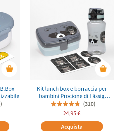
 B.Box
Kit lunch box e borraccia per
lizzabile
bambini Procione di Lässig
personalizzabile
)
(310)
24,95
€
Acquista