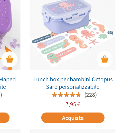
 Maped
Lunch box per bambini Octopus
ile
Saro personalizzabile
)
(228)
7,95
€
Acquista