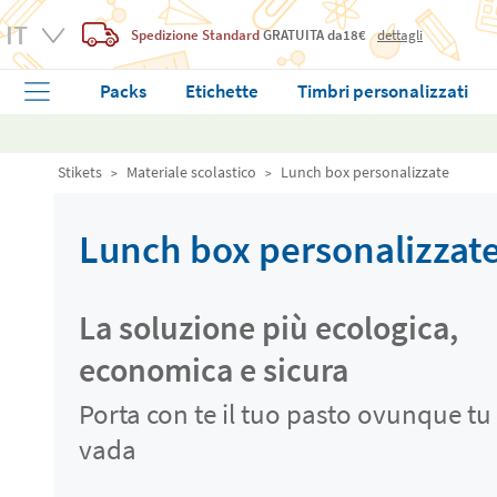
Spedizione Standard
GRATUITA
da18€
dettagli
Packs
Etichette
Timbri personalizzati
Stikets
Materiale scolastico
Lunch box personalizzate
Lunch box personalizzat
La soluzione più ecologica,
economica e sicura
Porta con te il tuo pasto ovunque tu
vada