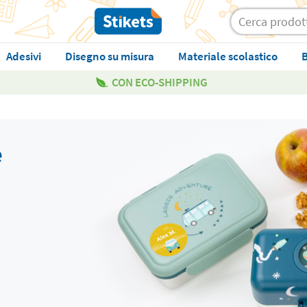
Adesivi
Disegno su misura
Materiale scolastico
B
CON ECO-SHIPPING
e