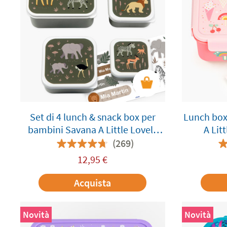
Set di 4 lunch & snack box per
Lunch box
bambini Savana A Little Lovely
A Lit
Company personalizzabile
(269)
12,95
€
Acquista
Novità
Novità