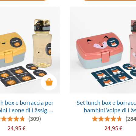
h box e borraccia per
Set lunch box e borracc
ni Leone di Lässig
bambini Volpe di Läs
ersonalizzabile
personalizzabile
(309)
(284
24,95
€
24,95
€