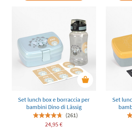
Set lunch box e borraccia per
Set lunc
bambini Dino di Lässig
bambi
p
(261)
24,95
€