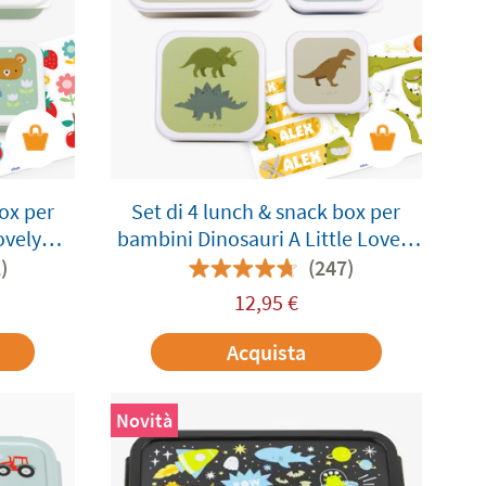
box per
Set di 4 lunch & snack box per
ovely
bambini Dinosauri A Little Lovely
bile
Company personalizzabile
)
(247)
12,95
€
Acquista
Novità