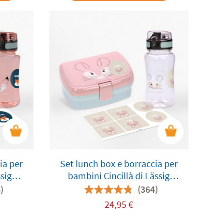
ia per
Set lunch box e borraccia per
sig
bambini Cincillà di Lässig
personalizzabile
)
(364)
24,95
€