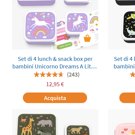
Set di 4 lunch & snack box per
Set di 4
bambini Unicorno Dreams A Little
bambini 
Lovely Company personalizzabile
Compan
(243)
12,95
€
Acquista