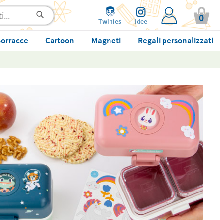
0
Twinies
Idee
orracce
Cartoon
Magneti
Regali personalizzati