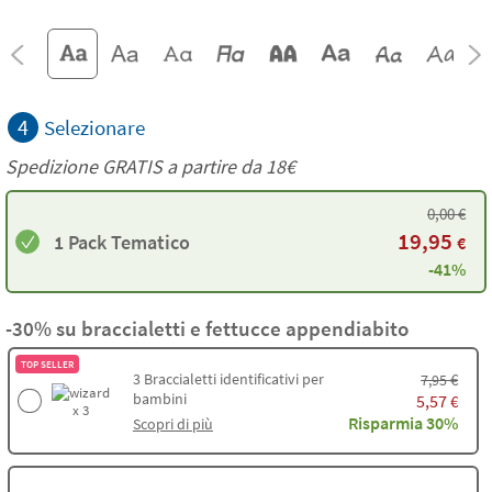
4
Selezionare
Spedizione GRATIS a partire da
18€
0,00
€
19,95
1 Pack Tematico
€
-41%
-30% su braccialetti e fettucce appendiabito
TOP SELLER
3
Braccialetti identificativi per
€
7,95
bambini
5,57
€
x 3
Risparmia 30%
Scopri di più