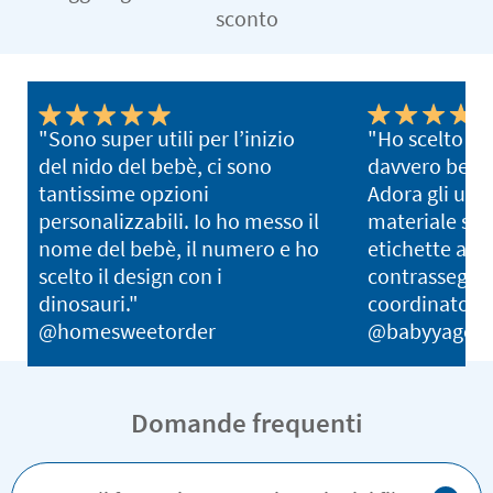
sconto
"Sono super utili per l’inizio
"Ho scelto un
del nido del bebè, ci sono
davvero belli
tantissime opzioni
Adora gli unic
personalizzabili. Io ho messo il
materiale scol
nome del bebè, il numero e ho
etichette ab
scelto il design con i
contrassegnar
dinosauri."
coordinato co
@homesweetorder
@babyyago_b
Domande frequenti