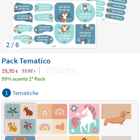
2 / 6
Pack Tematico
19,95
33,92
€
€
50% sconto 2º Pack
1
Tematiche