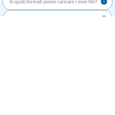
+
In quali formati posso caricare i miei file?
+
Quando riceverò il mio ordine?
Scopri tutto quello che contiene il Pack
Tematico
Preparare il back to school è molto più facile
con il tuo Pack