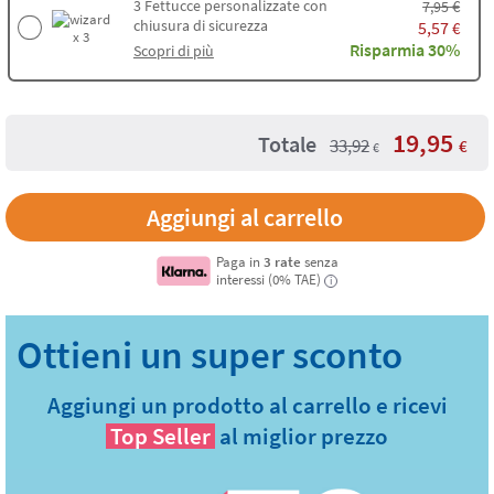
3
Fettucce personalizzate con
€
7,95
chiusura di sicurezza
5,57
€
x 3
Risparmia 30%
Scopri di più
19,95
Totale
33,92
€
€
Aggiungi al carrello
Paga in
3 rate
senza
interessi (0% TAE)
i
Aggiungi un prodotto al carrello e ricevi
Top Seller
al miglior prezzo