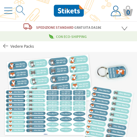
0
SPEDIZIONE STANDARD
GRATUITA
DA18€
CON ECO-SHIPPING
Vedere Packs