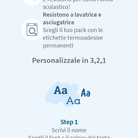
scolastico!
Resistono a lavatrice e
asciugatrice
Scegli il tuo pack con le
etichette termoadesive
permanenti
Personalizzale in 3,2,1
Step 1
Scrivi il nome
Scegli il font e il colore del testo