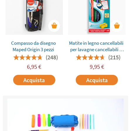
Compasso da disegno
Matite in legno cancellabili
Maped Origin 3 pezzi
per lavagne cancellabili a
secco Maped
(248)
(215)
6,95
€
9,95
€
Acquista
Acquista