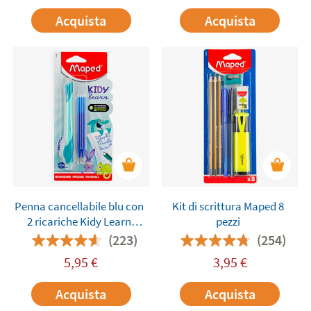
Acquista
Acquista
Penna cancellabile blu con
Kit di scrittura Maped 8
2 ricariche Kidy Learn
pezzi
Maped
(223)
(254)
5,95
€
3,95
€
Acquista
Acquista