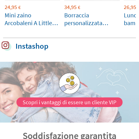
24,95
34,95
26,95
€
€
Mini zaino
Borraccia
Lunch
Arcobaleni A Little
personalizzata
bambi
Lovely Company
Runbott 600ml Verde
Monb
personalizzabile
Smeraldo
perso
Instashop
Scopri i vantaggi di essere un cliente VIP
Soddisfazione garantita