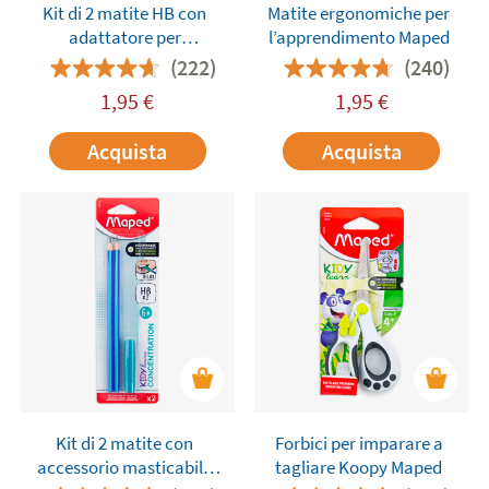
Kit di 2 matite HB con
Matite ergonomiche per
adattatore per
l’apprendimento Maped
l’impugnatura Kidy Learn
(222)
(240)
Maped
1,95
€
1,95
€
Acquista
Acquista
Kit di 2 matite con
Forbici per imparare a
accessorio masticabile
tagliare Koopy Maped