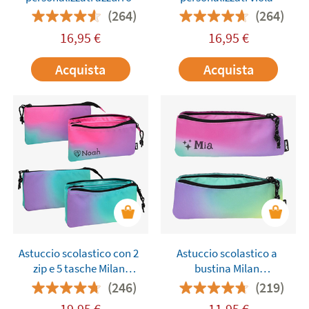
(264)
(264)
16,95
€
16,95
€
Acquista
Acquista
Astuccio scolastico con 2
Astuccio scolastico a
zip e 5 tasche Milan
bustina Milan
personalizzati
personalizzati
(246)
(219)
19,95
€
11,95
€