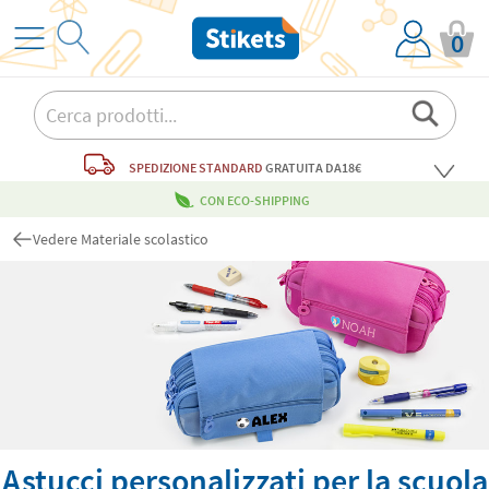
0
SPEDIZIONE STANDARD
GRATUITA
DA18€
CON ECO-SHIPPING
Vedere Materiale scolastico
Astucci personalizzati per la scuola