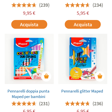
(239)
(234)
9,95
€
5,95
€
Acquista
Acquista
Pennarelli doppia punta
Pennarelli glitter Maped
Maped per bambini
(231)
(236)
6,95
€
6,95
€