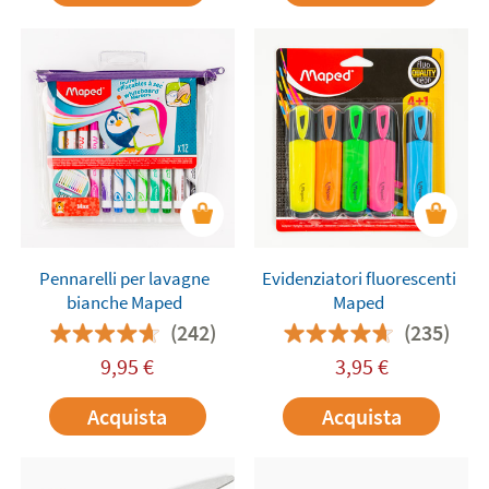
Pennarelli per lavagne
Evidenziatori fluorescenti
bianche Maped
Maped
(242)
(235)
9,95
€
3,95
€
Acquista
Acquista