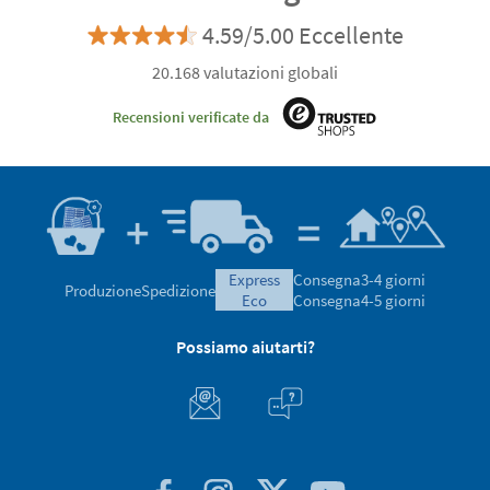
4.59/5.00 Eccellente
20.168 valutazioni globali
Recensioni verificate da
express
Consegna
3-4 giorni
Produzione
Spedizione
eco
Consegna
4-5 giorni
Possiamo aiutarti?