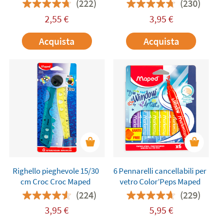
Kidy Learn Concentration
(222)
(230)
Maped
2,55
€
3,95
€
Acquista
Acquista
Righello pieghevole 15/30
6 Pennarelli cancellabili per
cm Croc Croc Maped
vetro Color’Peps Maped
(224)
(229)
3,95
€
5,95
€