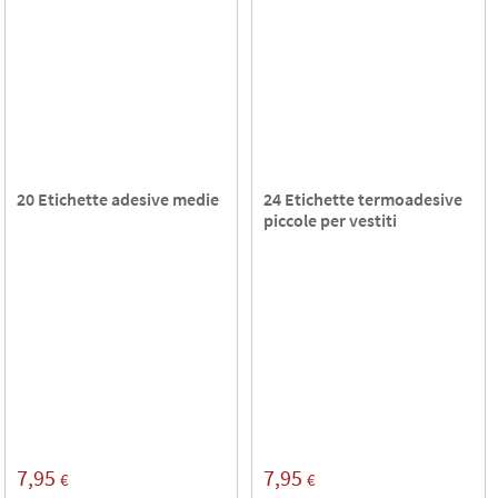
20 Etichette adesive medie
24 Etichette termoadesive
piccole per vestiti
7,95
7,95
€
€