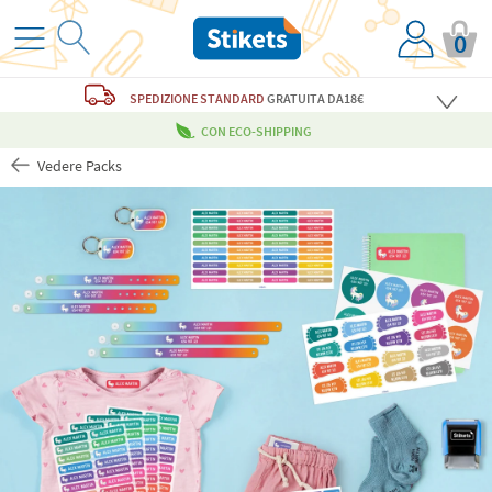
0
SPEDIZIONE STANDARD
GRATUITA
DA18€
CON ECO-SHIPPING
Vedere Packs