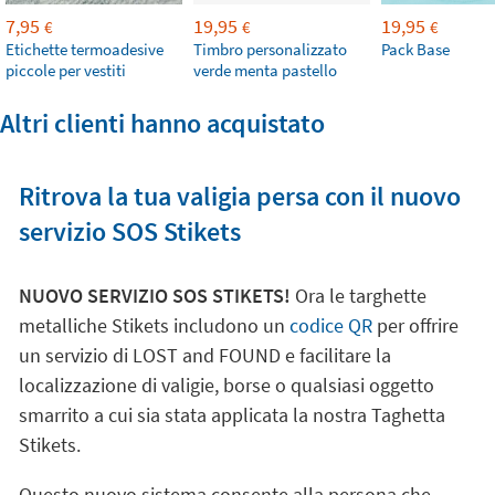
7,95
19,95
19,95
€
€
€
Etichette termoadesive
Timbro personalizzato
Pack Base
piccole per vestiti
verde menta pastello
Altri clienti hanno acquistato
Ritrova la tua valigia persa con il nuovo
servizio SOS Stikets
NUOVO SERVIZIO SOS STIKETS!
Ora le targhette
metalliche Stikets includono un
codice QR
per offrire
un servizio di LOST and FOUND e facilitare la
localizzazione di valigie, borse o qualsiasi oggetto
smarrito a cui sia stata applicata la nostra Taghetta
Stikets.
Questo nuovo sistema consente alla persona che