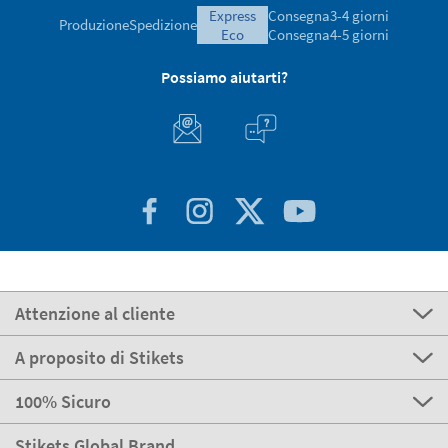
express
Consegna
3-4 giorni
Produzione
Spedizione
eco
Consegna
4-5 giorni
Possiamo aiutarti?
Attenzione al cliente
A proposito di Stikets
100% Sicuro
Stikets Global Brand