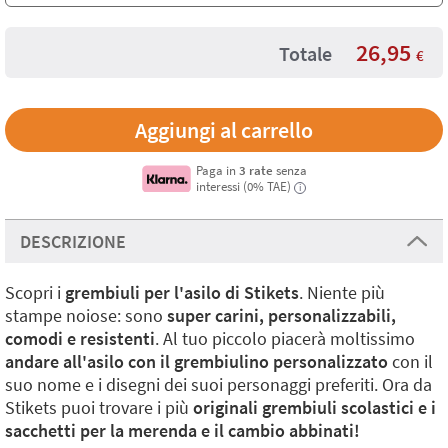
26,95
Totale
€
Paga in
3 rate
senza
interessi (0% TAE)
i
DESCRIZIONE
Scopri i
grembiuli per l'asilo di Stikets
. Niente più
stampe noiose: sono
super carini, personalizzabili,
comodi e resistenti
. Al tuo piccolo piacerà moltissimo
andare
all'asilo con il grembiulino personalizzato
con il
suo nome e i disegni dei suoi personaggi preferiti. Ora da
Stikets puoi trovare i più
originali grembiuli scolastici e i
sacchetti per la merenda e il cambio abbinati!