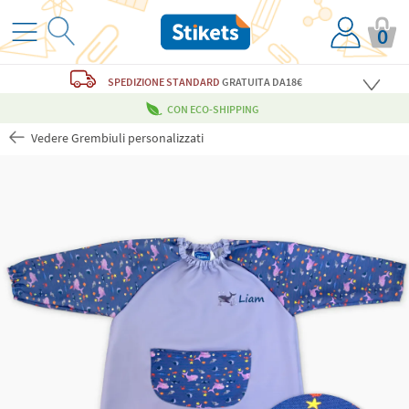
0
SPEDIZIONE STANDARD
GRATUITA
DA18€
CON ECO-SHIPPING
Vedere Grembiuli personalizzati