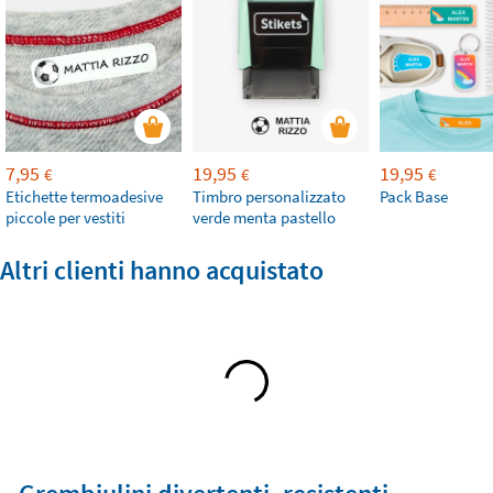
7,95
19,95
19,95
€
€
€
Etichette termoadesive
Timbro personalizzato
Pack Base
piccole per vestiti
verde menta pastello
Altri clienti hanno acquistato