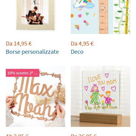
Da
14,95
€
Da
4,95
€
Borse personalizzate
Deco
10% sconto 2º ...