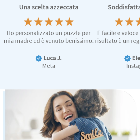
Una scelta azzeccata
Soddisfatta
Ho personalizzato un puzzle per
È facile e veloce 
mia madre ed è venuto benissimo.
risultato è un re
Luca J.
El
Meta
Inst