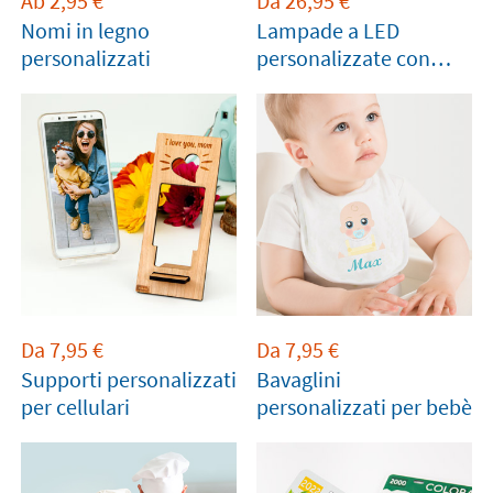
Ab
2,95
€
Da
26,95
€
Nomi in legno
Lampade a LED
personalizzati
personalizzate con
nomi
Da
7,95
€
Da
7,95
€
Supporti personalizzati
Bavaglini
per cellulari
personalizzati per bebè