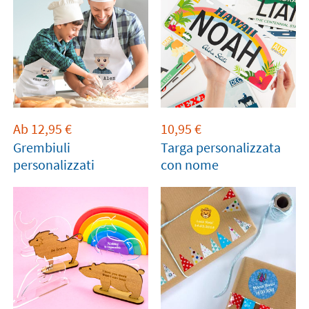
Ab
12,95
€
10,95
€
Grembiuli
Targa personalizzata
personalizzati
con nome