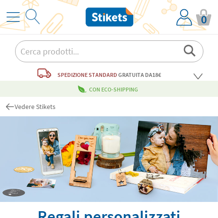
0
SPEDIZIONE STANDARD
GRATUITA
DA18€
CON ECO-SHIPPING
Vedere Stikets
Regali personalizzati