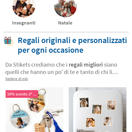
Insegnanti
Natale
Regali originali e personalizzati
per ogni occasione
Da Stikets crediamo che i
regali migliori
siano
quelli che hanno un po' di te e tanto di chi li
riceve. I
nostri prodotti personalizzati
Vedere di più
trasformano l'ordinario in straordinario,
rendendo qualsiasi occasione un momento
10% sconto 2º ...
indimenticabile.
Che si tratti di un compleanno,
un anniversario o semplicemente di un pensiero
spontaneo, il regalo personalizzato perfetto
rompe gli schemi.
Scopri design esclusivi che
stupiscono e prodotti pratici da usare ogni