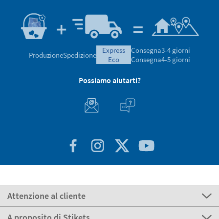
express
Consegna
3-4 giorni
Produzione
Spedizione
eco
Consegna
4-5 giorni
Possiamo aiutarti?
Attenzione al cliente
A proposito di Stikets