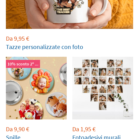
Da
9,95
€
Tazze personalizzate con foto
10% sconto 2º ...
Da
9,90
€
Da
1,95
€
Spille
Fotoadesivi murali