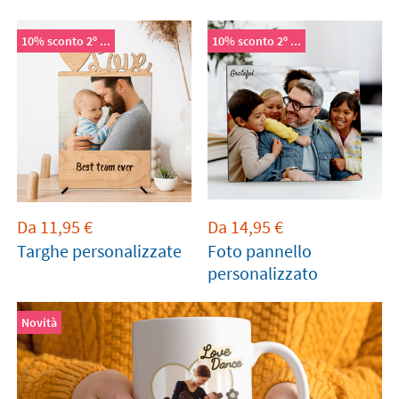
10% sconto 2º ...
10% sconto 2º ...
Da
11,95
€
Da
14,95
€
Targhe personalizzate
Foto pannello
personalizzato
Novità