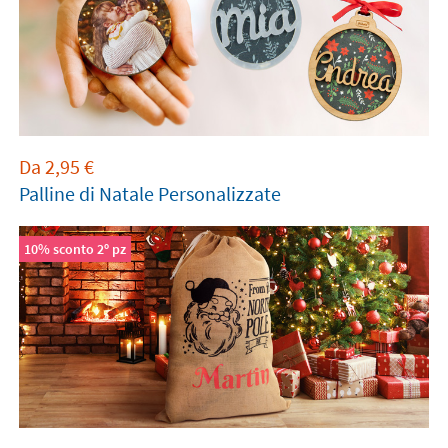
Da
2,95
€
Palline di Natale Personalizzate
10% sconto 2º pz