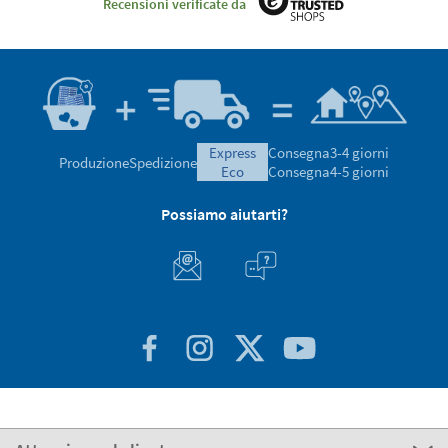
Recensioni verificate da
express
Consegna
3-4 giorni
Produzione
Spedizione
eco
Consegna
4-5 giorni
Possiamo aiutarti?