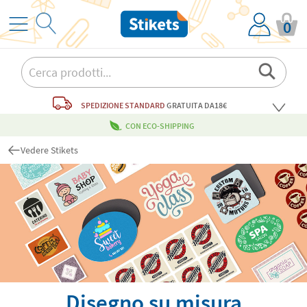
0
SPEDIZIONE STANDARD
GRATUITA
DA18€
CON ECO-SHIPPING
Vedere Stikets
Disegno su misura