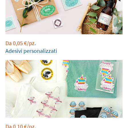
Da
0,05
€
/pz.
Adesivi personalizzati
Da
0,10
€
/pz.