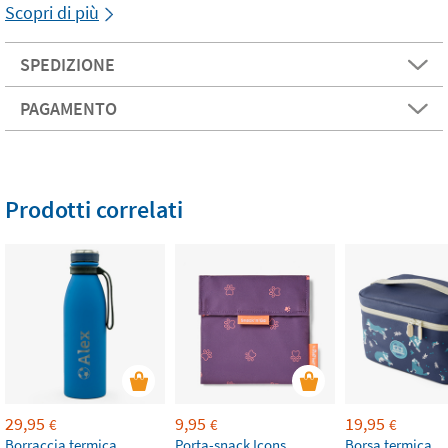
Scopri di più
SPEDIZIONE
PAGAMENTO
Prodotti correlati
29,95
9,95
19,95
€
€
€
Borraccia termica
Porta-snack Icons
Borsa termica