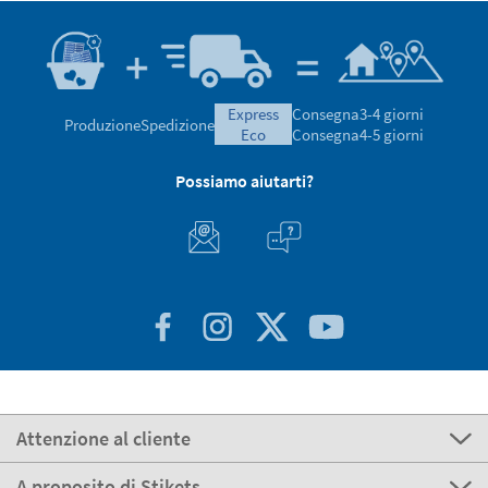
express
Consegna
3-4 giorni
Produzione
Spedizione
eco
Consegna
4-5 giorni
Possiamo aiutarti?
Attenzione al cliente
A proposito di Stikets