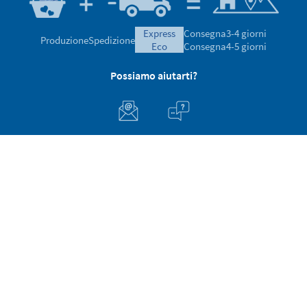
express
Consegna
3-4 giorni
Produzione
Spedizione
eco
Consegna
4-5 giorni
Possiamo aiutarti?
Attenzione al cliente
A proposito di Stikets
100% Sicuro