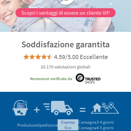
Scopri i vantaggi di essere un cliente VIP
Soddisfazione garantita
4.59/5.00 Eccellente
20.170 valutazioni globali
Recensioni verificate da
express
Consegna
3-4 giorni
Produzione
Spedizione
eco
Consegna
4-5 giorni