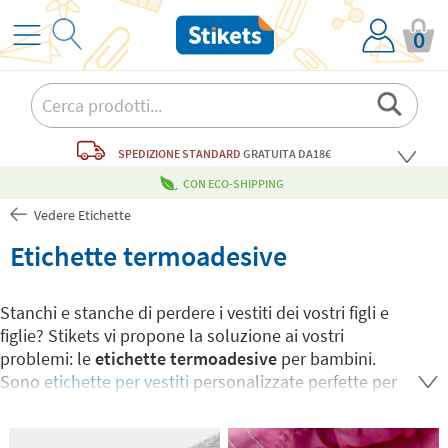
0
SPEDIZIONE STANDARD
GRATUITA
DA18€
CON ECO-SHIPPING
Vedere Etichette
Etichette termoadesive
Stanchi e stanche di perdere i vestiti dei vostri figli e
figlie? Stikets vi propone la soluzione ai vostri
problemi: le
etichette termoadesive
per bambini.
Sono
etichette per vestiti
personalizzate perfette per
mettere il nome su tutti i vestiti dei vostri bambini e
bambine: resistono alla lavatrice ed all'asciugatrice e