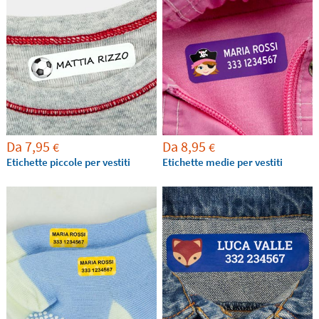
si applicano in 10 sec. con il ferro da stiro. Sono
etichette per l'asilo e la scuola
che vi aiuteranno a
mettere il nome su tutto l'abbigliamento dei vostri
figli e figlie affinché tutto torni sempre a casa.
Da
7,95
Da
8,95
€
€
Etichette piccole per vestiti
Etichette medie per vestiti