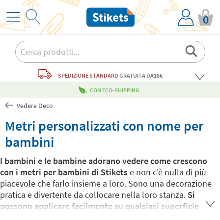
0
SPEDIZIONE STANDARD
GRATUITA
DA18€
CON ECO-SHIPPING
Vedere Deco
Metri personalizzati con nome per
bambini
I bambini e le bambine adorano vedere come crescono
con i metri per bambini di Stikets
e non c'è nulla di più
piacevole che farlo insieme a loro. Sono una decorazione
pratica e divertente da collocare nella loro stanza.
Si
possono applicare facilmente su qualsiasi superficie
liscia e pulita
: in un momento il gioco è fatto. Inoltre