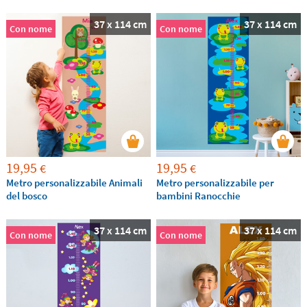
37 x 114 cm
37 x 114 cm
Con nome
Con nome
19,95
19,95
€
€
Metro personalizzabile Animali
Metro personalizzabile per
del bosco
bambini Ranocchie
37 x 114 cm
37 x 114 cm
Con nome
Con nome