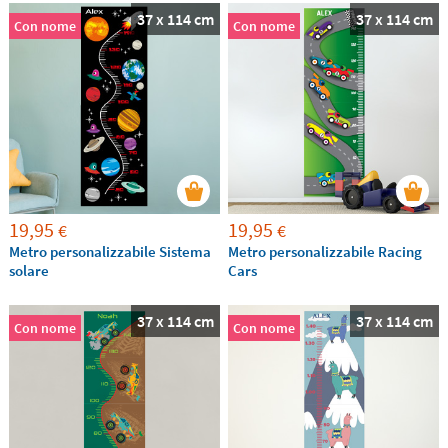
37 x 114 cm
37 x 114 cm
Con nome
Con nome
19,95
19,95
€
€
Metro personalizzabile Sistema
Metro personalizzabile Racing
solare
Cars
37 x 114 cm
37 x 114 cm
Con nome
Con nome