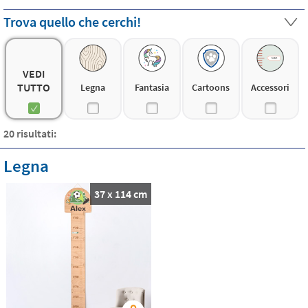
l'innovativo materiale tessile permette di toglierlo senza
Trova quello che cerchi!
lasciare segni sulla parete. Qual è il tuo preferito?
VEDI
TUTTO
Legna
Fantasia
Cartoons
Accessori
20 risultati:
Legna
37 x 114 cm