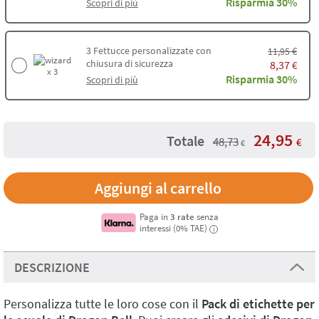
Risparmia 30%
Scopri di più
3
Fettucce personalizzate con
€
11,95
chiusura di sicurezza
8,37
€
x 3
Risparmia 30%
Scopri di più
24,95
Totale
48,73
€
€
Aggiungi al carrello
Paga in
3 rate
senza
interessi (0% TAE)
i
DESCRIZIONE
Personalizza tutte le loro cose con il
Pack di etichette per