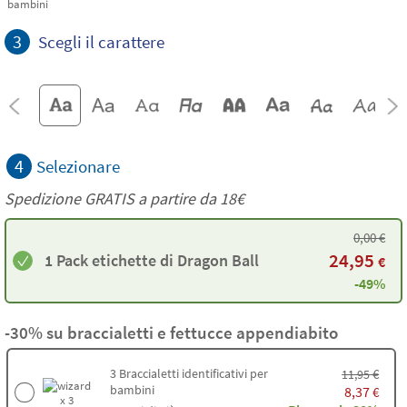
bambini
3
Scegli il carattere
4
Selezionare
Spedizione GRATIS a partire da
18€
0,00
€
24,95
1 Pack etichette di Dragon Ball
€
-49%
-30% su braccialetti e fettucce appendiabito
3
Braccialetti identificativi per
€
11,95
bambini
8,37
€
x 3