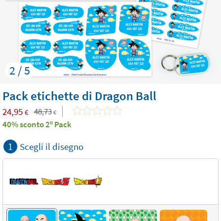
2 / 5
Pack etichette di Dragon Ball
24,95
48,73
€
€
40% sconto 2º Pack
1
Scegli il disegno