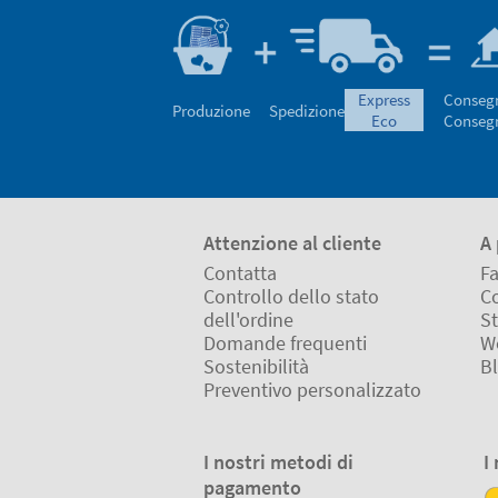
express
Conseg
Produzione
Spedizione
eco
Conseg
Attenzione al cliente
A 
Contatta
Fa
Controllo dello stato
Co
dell'ordine
St
Domande frequenti
W
Sostenibilità
B
Preventivo personalizzato
I nostri metodi di
I
pagamento