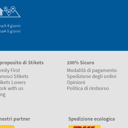
na
3-4 giorni
na
4-5 giorni
proposito di Stikets
100% Sicuro
mily First
Modalità di pagamento
nosci Stikets
Spedizione degli ordini
ikets Lovers
Opinioni
ork with us
Politica di rimborso
log
 nostri partner
Spedizione ecologica