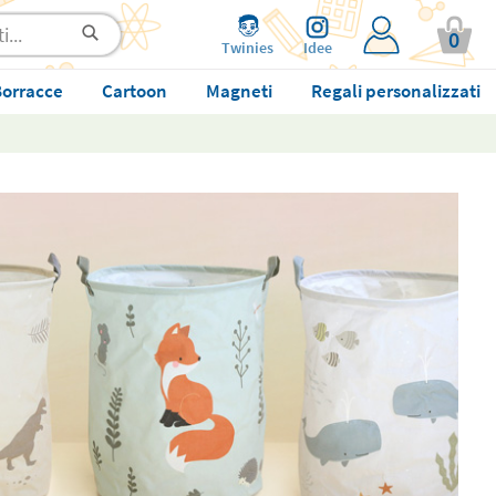
0
Twinies
Idee
orracce
Cartoon
Magneti
Regali personalizzati