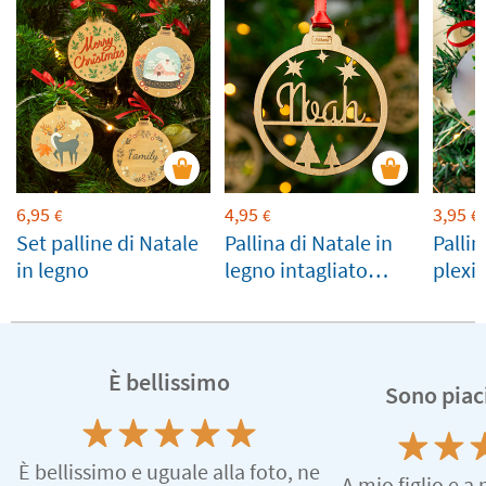
6,95
4,95
3,95
€
€
€
Set palline di Natale
Pallina di Natale in
Pallin
in legno
legno intagliato
plexi
personalizzata con
perso
nome
È bellissimo
Sono piac
È bellissimo e uguale alla foto, ne
A mio figlio e a