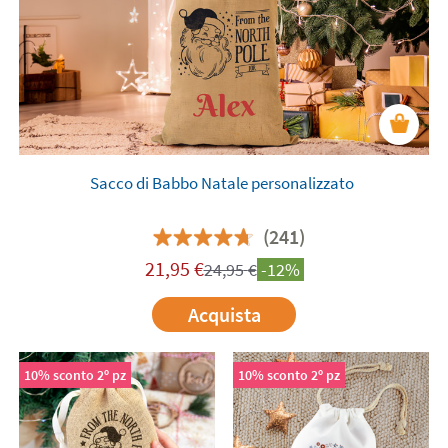
Sacco di Babbo Natale personalizzato
(241)
21,95
€
24,95
€
-12%
Acquista
10% sconto 2º pz
10% sconto 2º pz