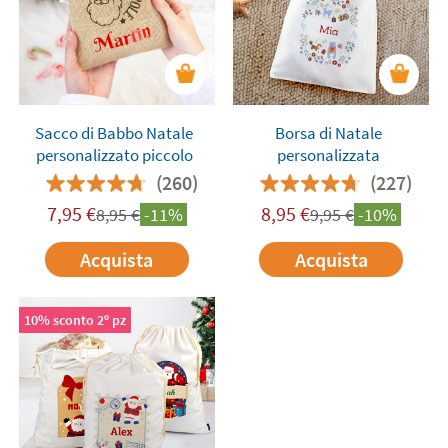
Sacco di Babbo Natale
Borsa di Natale
personalizzato piccolo
personalizzata
(260)
(227)
7,95
€
8,95
€
8,95
€
-11%
9,95
€
-10%
Acquista
Acquista
10% sconto 2º pz