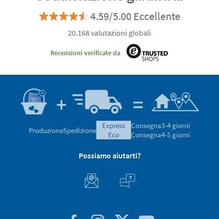
4.59/5.00 Eccellente
20.168 valutazioni globali
Recensioni verificate da
express
Consegna
3-4 giorni
Produzione
Spedizione
eco
Consegna
4-5 giorni
Possiamo aiutarti?