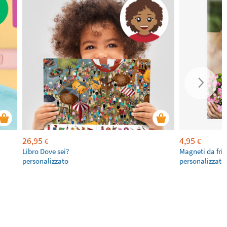
26,95
4,95
€
€
Libro Dove sei?
Magneti da fri
personalizzato
personalizzati 