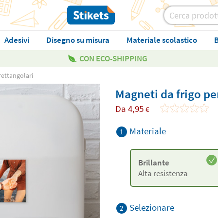
Adesivi
Disegno su misura
Materiale scolastico
B
CON ECO-SHIPPING
rettangolari
Magneti da frigo pe
Da
4,95
€
Materiale
1
Brillante
Alta resistenza
Selezionare
2