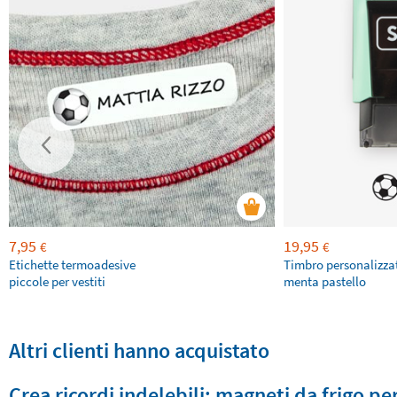
7,95
19,95
€
€
Etichette termoadesive
Timbro personalizza
piccole per vestiti
menta pastello
Altri clienti hanno acquistato
Crea ricordi indelebili: magneti da frigo pe