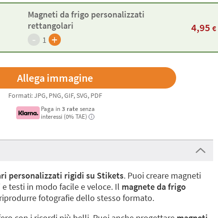
Magneti da frigo personalizzati
rettangolari
4,95
€
-
+
1
Formati: JPG, PNG, GIF, SVG, PDF
Paga in
3 rate
senza
interessi (0% TAE)
i
i personalizzati rigidi su Stikets
. Puoi creare magneti
e testi in modo facile e veloce. Il
magnete da frigo
 riprodurre fotografie dello stesso formato.
ifero con i ricordi più belli. Puoi anche progettare
magneti