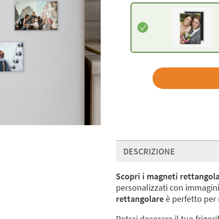
DESCRIZIONE
Scopri i magneti rettangolar
personalizzati con immagini 
rettangolare
è perfetto per
Potrai decorare il tuo frigor