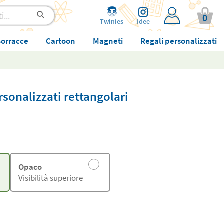
0
Twinies
Idee
orracce
Cartoon
Magneti
Regali personalizzati
rsonalizzati rettangolari
Opaco
Visibilità superiore