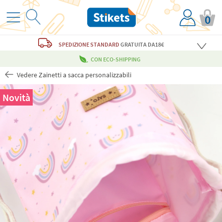
0
SPEDIZIONE STANDARD
GRATUITA
DA18€
CON ECO-SHIPPING
Vedere Zainetti a sacca personalizzabili
Novità