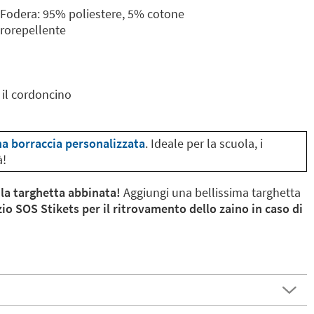
 Fodera: 95% poliestere, 5% cotone
drorepellente
r il cordoncino
na borraccia personalizzata
. Ideale per la scuola, i
à!
 la targhetta abbinata!
Aggiungi una bellissima targhetta
zio SOS Stikets per il ritrovamento dello zaino in caso di