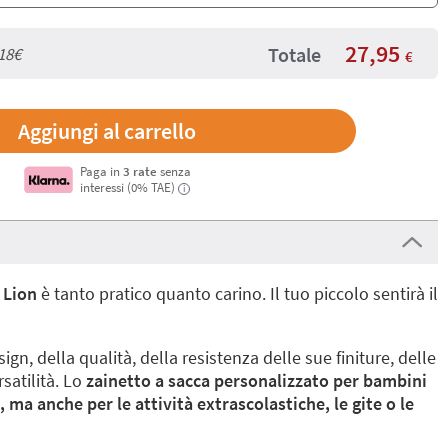
27,95
Totale
18€
€
Paga in
3 rate
senza
interessi (0% TAE)
i
 Lion
è tanto pratico quanto carino. Il tuo piccolo sentirà il
ign, della qualità, della resistenza delle sue finiture, delle
satilità. Lo
zainetto a sacca personalizzato per bambini
a, ma anche per le attività extrascolastiche, le gite o le