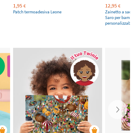
1,95
12,95
€
€
Patch termoadesiva Leone
Zainetto a sac
Saro per bambi
personalizzabi