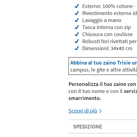
Esterno: 100% cotone -
Rivestimento esterno i
Lavaggio a mano
Tasca interna con zip
Chiusura con coulisse
Robusti fori rivettati pe
Dimensioni: 34x40 cm
Abbina al tuo zaino Trixie u
campus, le gite e altre attivit
Personalizza il tuo zaino con
con il tuo nome e con il
servi
smarrimento.
Scopri di più
SPEDIZIONE