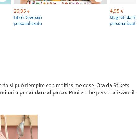
26,95
4,95
€
€
Libro Dove sei?
Magneti da fri
personalizzato
personalizzati 
rto si può riempire con moltissime cose. Ora da Stikets
ursioni o per andare al parco.
Puoi anche personalizzare il