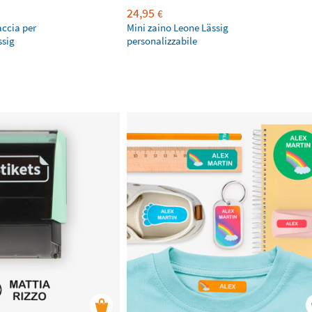
24,95
€
accia per
Mini zaino Leone Lässig
ssig
personalizzabile