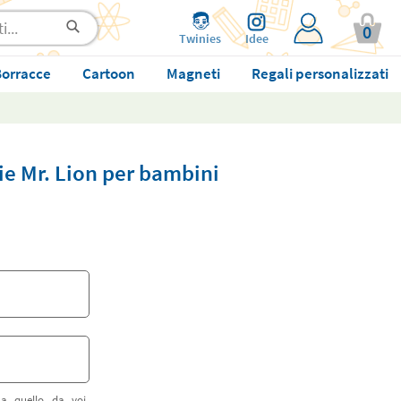
0
Twinies
Idee
orracce
Cartoon
Magneti
Regali personalizzati
ie Mr. Lion per bambini
 a quello da voi