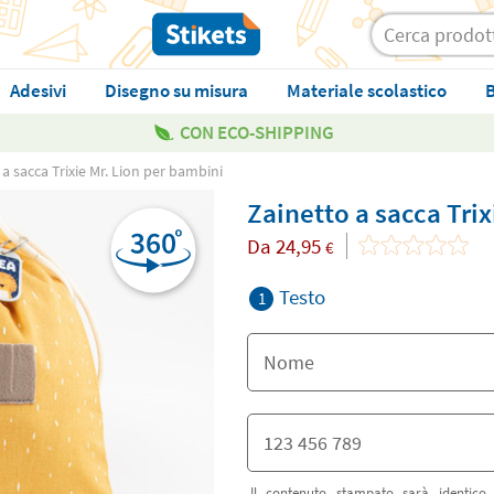
Adesivi
Disegno su misura
Materiale scolastico
B
CON ECO-SHIPPING
a sacca Trixie Mr. Lion per bambini
Zainetto a sacca Trix
Da
24,95
€
Testo
1
Il contenuto stampato sarà identico