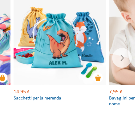
14,95
7,95
€
€
Sacchetti per la merenda
Bavaglini pers
nome