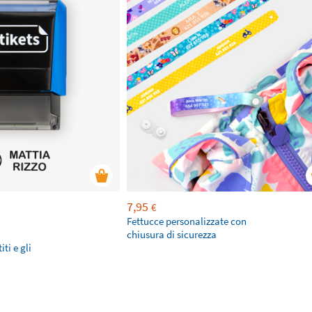
7,95
€
Fettucce personalizzate con
chiusura di sicurezza
ti e gli