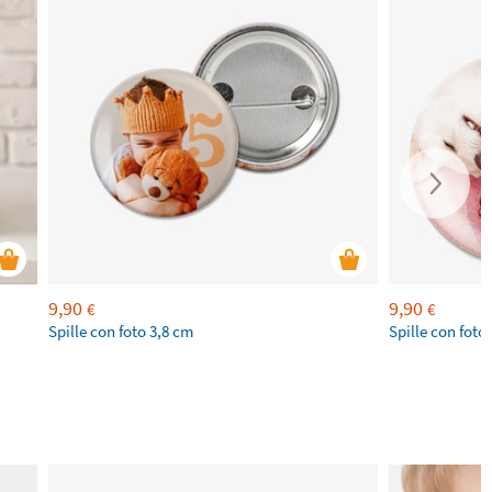
9,90
9,90
€
€
Spille con foto 3,8 cm
Spille con foto