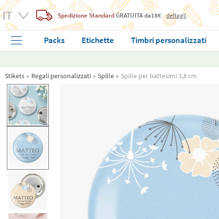
Spedizione Standard
GRATUITA
da18€
dettagli
Packs
Etichette
Timbri personalizzati
Stikets
Regali personalizzati
Spille
Spille per battesimi 3,8 cm