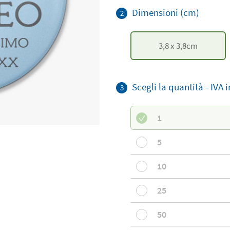
Dimensioni (cm)
2
3,8
x
3,8
cm
Scegli la quantità -
IVA i
3
1
5
10
25
50