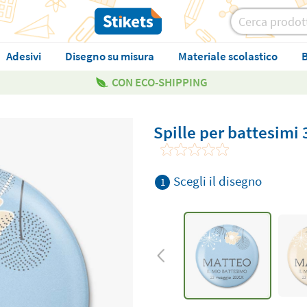
Adesivi
Disegno su misura
Materiale scolastico
B
CON ECO-SHIPPING
Spille per battesimi 
Scegli il disegno
1