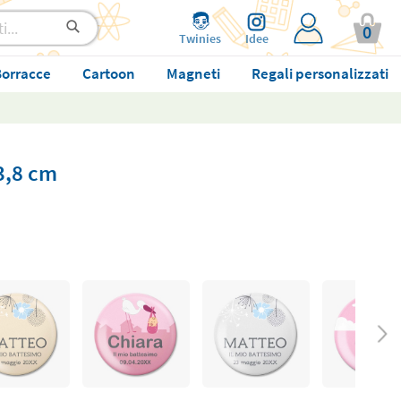
0
Twinies
Idee
orracce
Cartoon
Magneti
Regali personalizzati
3,8 cm