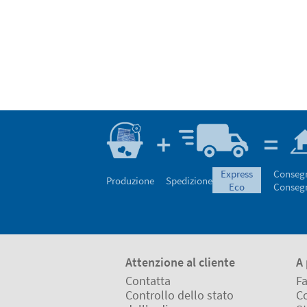
express
Conseg
Produzione
Spedizione
eco
Conseg
Attenzione al cliente
A 
Contatta
Fa
Controllo dello stato
Co