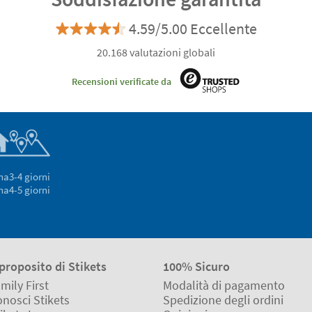
4.59/5.00 Eccellente
20.168 valutazioni globali
Recensioni verificate da
na
3-4 giorni
na
4-5 giorni
proposito di Stikets
100% Sicuro
mily First
Modalità di pagamento
nosci Stikets
Spedizione degli ordini