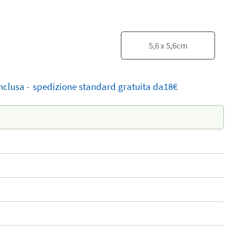
5,6
x
5,6
cm
nclusa
-
spedizione standard
gratuita
da18€