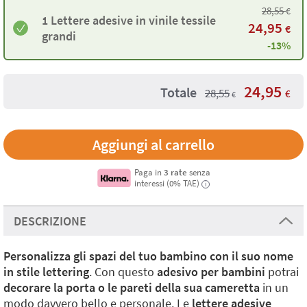
28,55
€
1 Lettere adesive in vinile tessile
24,95
€
grandi
-13%
24,95
Totale
28,55
€
€
Paga in
3 rate
senza
interessi (0% TAE)
i
DESCRIZIONE
Personalizza gli spazi del tuo bambino con il suo nome
in stile lettering
. Con questo
adesivo per bambini
potrai
decorare la porta o le pareti della sua cameretta
in un
modo davvero bello e personale. Le
lettere adesive