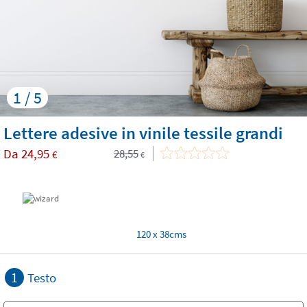
1 / 5
Lettere adesive in vinile tessile grandi
Da
24,95
28,55
€
€
120 x 38cms
1
Testo