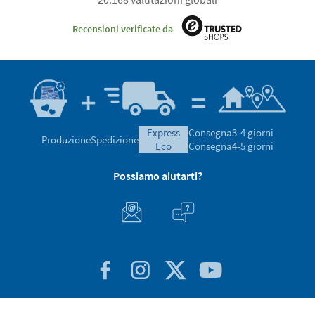
Recensioni verificate da
express
Consegna
3-4 giorni
Produzione
Spedizione
eco
Consegna
4-5 giorni
Possiamo aiutarti?