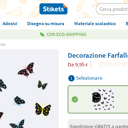
Adesivi
Disegno su misura
Materiale scolastico
B
CON ECO-SHIPPING
izzi
Decorazione Farfall
Da
9,95
€
Selezionare
1
Spedizione GRATIS a partir