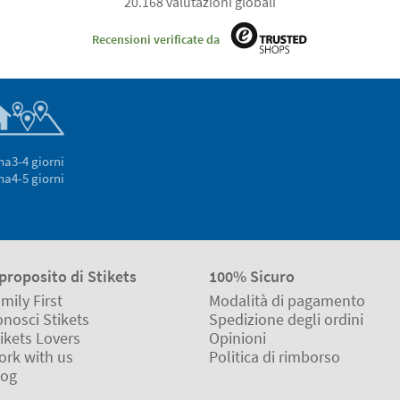
20.168 valutazioni globali
Recensioni verificate da
na
3-4 giorni
na
4-5 giorni
proposito di Stikets
100% Sicuro
mily First
Modalità di pagamento
nosci Stikets
Spedizione degli ordini
ikets Lovers
Opinioni
ork with us
Politica di rimborso
log