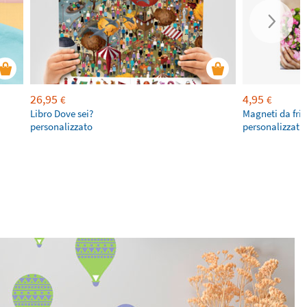
26,95
4,95
€
€
Libro Dove sei?
Magneti da fri
personalizzato
personalizzati 