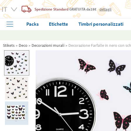
Spedizione Standard
GRATUITA
da18€
dettagli
Packs
Etichette
Timbri personalizzati
Stikets
Deco
Decorazioni murali
Decorazione Farfalle in nero con sch