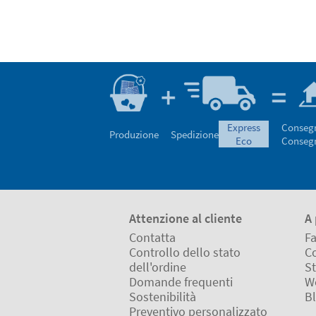
express
Conseg
Produzione
Spedizione
eco
Conseg
Attenzione al cliente
A 
Contatta
Fa
Controllo dello stato
Co
dell'ordine
St
Domande frequenti
W
Sostenibilità
B
Preventivo personalizzato