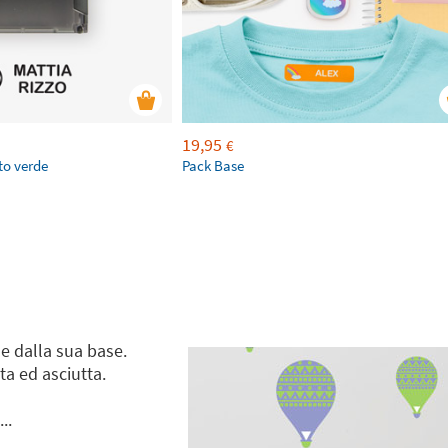
19,95
€
to verde
Pack Base
e dalla sua base.
ita ed asciutta.
..