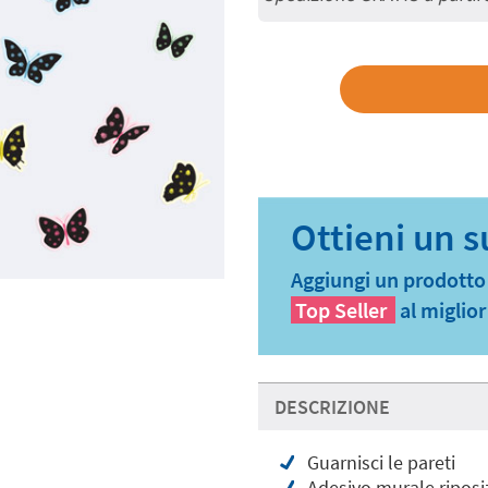
Aggiungi un prodotto a
Top Seller
al miglio
DESCRIZIONE
Guarnisci le pareti
Adesivo murale riposi