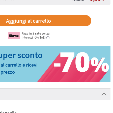
Paga in
3 rate
senza
interessi (0% TAE)
i
l carrello e ricevi
r prezzo
zionabile