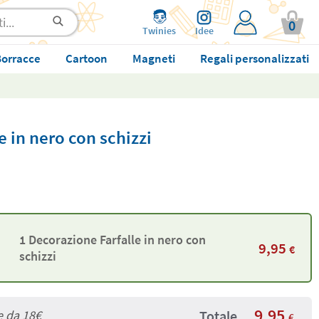
0
Twinies
Idee
orracce
Cartoon
Magneti
Regali personalizzati
e in nero con schizzi
1 Decorazione Farfalle in nero con
9,95
€
schizzi
9,95
e da
18€
Totale
€