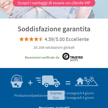
Scopri i vantaggi di essere un cliente VIP
Soddisfazione garantita
4.59/5.00 Eccellente
20.168 valutazioni globali
Recensioni verificate da
express
Consegna
3-4 giorni
Produzione
Spedizione
eco
Consegna
4-5 giorni
Possiamo aiutarti?