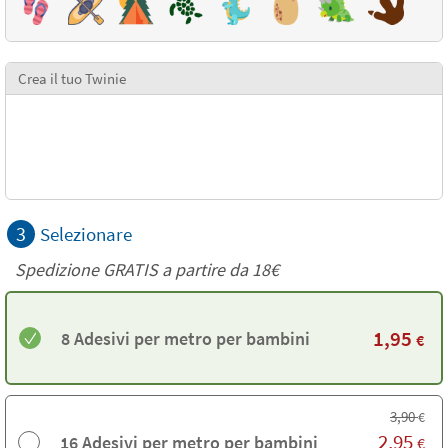
Crea il tuo Twinie
3
Selezionare
Spedizione GRATIS a partire da
18€
1,95
8 Adesivi per metro per bambini
€
3,90
€
2,95
16 Adesivi per metro per bambini
€