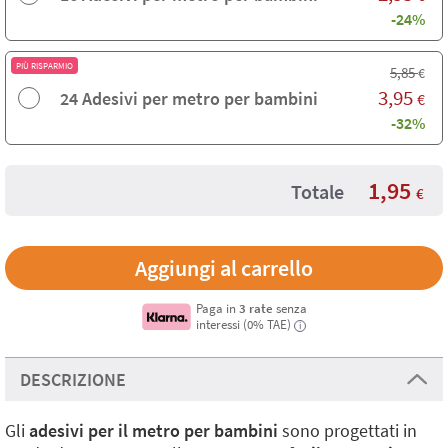
-24%
PIÙ RISPARMIO
5,85
€
3,95
24 Adesivi per metro per bambini
€
-32%
1,95
Totale
€
Paga in
3 rate
senza
interessi (0% TAE)
i
DESCRIZIONE
Gli
adesivi per il metro per bambini
sono progettati in