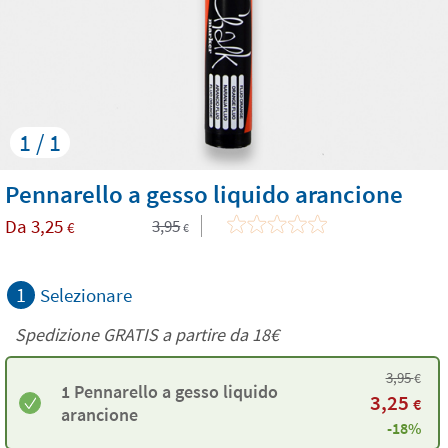
1 / 1
Pennarello a gesso liquido arancione
Da
3,25
3,95
€
€
1
Selezionare
Spedizione GRATIS a partire da
18€
3,95
€
1 Pennarello a gesso liquido
3,25
€
arancione
-18%