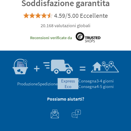
Soddisfazione garantita
4.59/5.00 Eccellente
20.168 valutazioni globali
Recensioni verificate da
express
Consegna
3-4 giorni
Produzione
Spedizione
eco
Consegna
4-5 giorni
Possiamo aiutarti?