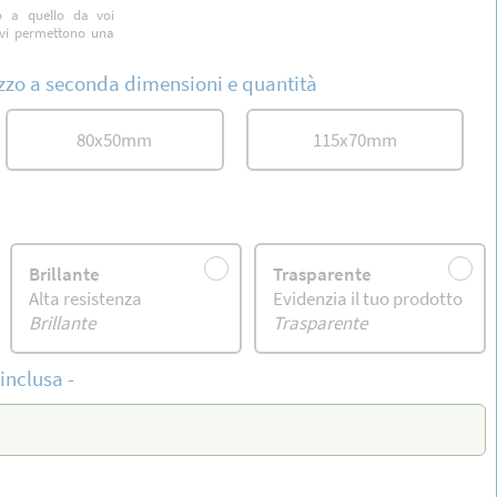
o a quello da voi
revi permettono una
zzo a seconda dimensioni e quantità
80
x
50
mm
115
x
70
mm
Brillante
Trasparente
Alta resistenza
Evidenzia il tuo prodotto
Brillante
Trasparente
inclusa
-