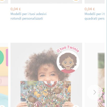
0,04
0,04
€
€
Modelli per i tuoi adesivi
Modelli per i tu
rotondi personalizzati
quadrati person