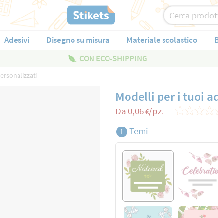
Adesivi
Disegno su misura
Materiale scolastico
B
CON ECO-SHIPPING
personalizzati
Modelli per i tuoi a
Da
0,06
/pz.
€
Temi
1