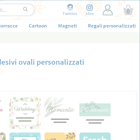
0
Twinies
Idee
orracce
Cartoon
Magneti
Regali personalizzati
desivi ovali personalizzati