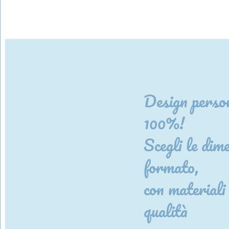
Design person
100%!
Scegli le dime
formato,
con materiali 
qualità