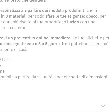
on il testo che desideri.
ersonalizzati a partire dai modelli predefiniti
che ti
 in 3 materiali
per soddisfare le tue esigenze:
opaco
, per
er dare più risalto al tuo prodotto; o
lucido
con una
per uso esterno.
icevi un preventivo online immediato
. Le tue etichette per
o consegnate entro 3 o 5 giorni
. Non potrebbe essere più
eniente di così!
RATUITI
e
ine
ponibile a partire da 50 unità e per etichette di dimensioni