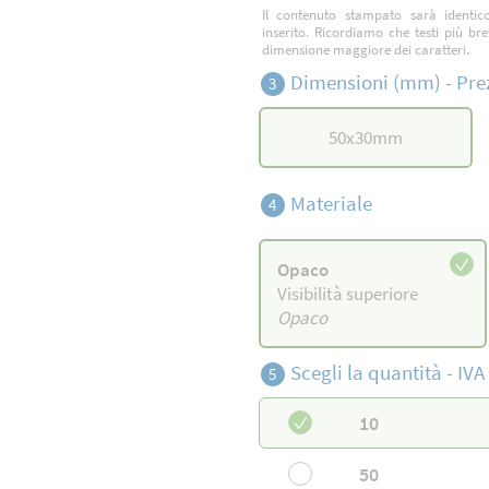
Il contenuto stampato sarà identic
inserito. Ricordiamo che testi più b
dimensione maggiore dei caratteri.
Dimensioni (mm) -
Pre
3
50
x
30
mm
Materiale
4
Opaco
Visibilità superiore
Opaco
Scegli la quantità -
IVA 
5
10
50