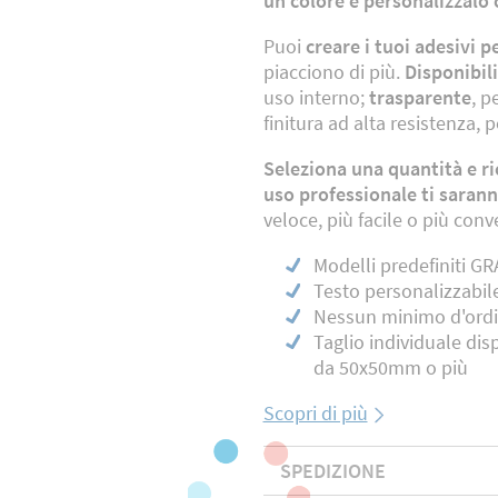
un colore e personalizzalo c
Puoi
creare i tuoi adesivi p
piacciono di più.
Disponibili
uso interno;
trasparente
, p
finitura ad alta resistenza, 
Seleziona una quantità e r
uso professionale ti sarann
veloce, più facile o più conv
Modelli predefiniti G
Testo personalizzabil
Nessun minimo d'ord
Taglio individuale dis
da 50x50mm o più
Scopri di più
SPEDIZIONE