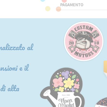
PAGAMENTO
alizzato al
nsioni e il
di alta