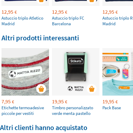
12,95
12,95
12,95
€
€
€
Astuccio triplo Atletico
Astuccio triplo FC
Astuccio triplo R
Madrid
Barcelona
Madrid
Altri prodotti interessanti
7,95
19,95
19,95
€
€
€
Etichette termoadesive
Timbro personalizzato
Pack Base
piccole per vestiti
verde menta pastello
Altri clienti hanno acquistato