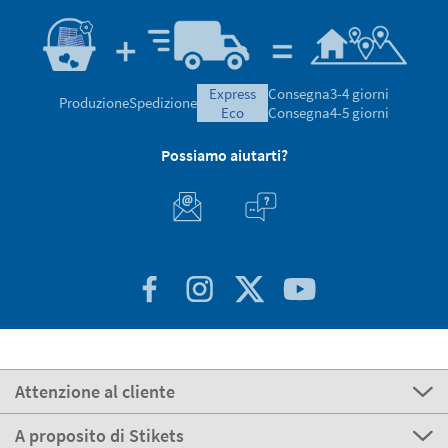
express
Consegna
3-4 giorni
Produzione
Spedizione
eco
Consegna
4-5 giorni
Possiamo aiutarti?
Attenzione al cliente
A proposito di Stikets