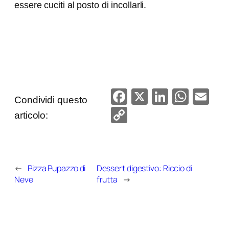
essere cuciti al posto di incollarli.
F
X
Li
W
E
Condividi questo
a
n
h
m
C
articolo:
c
k
at
ail
o
e
e
s
p
b
dI
A
y
←
Pizza Pupazzo di
Dessert digestivo: Riccio di
o
n
p
Li
Neve
frutta
→
o
p
n
k
k