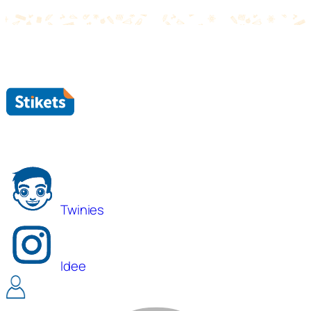
Spedizione
Standard
GRATUITA
da18€
Twinies
Idee