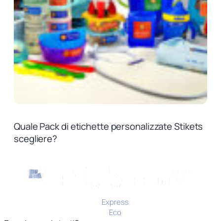
Quale Pack di etichette personalizzate Stikets
scegliere?
express
Consegna
3-4 giorni
Produzione
Spedizione
eco
Consegna
4-5 giorni