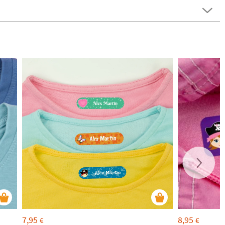
7,95
8,95
€
€