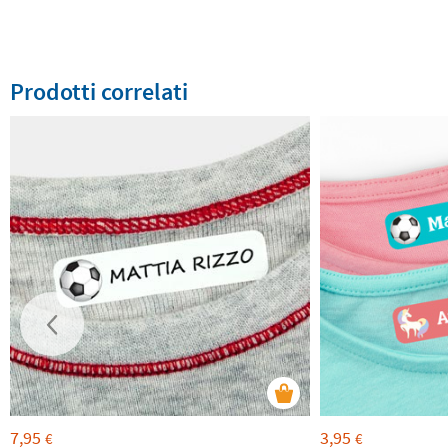
Prodotti correlati
7,95
3,95
€
€