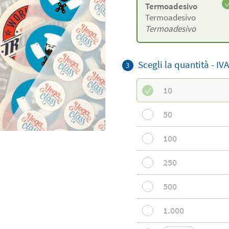
Termoadesivo
Termoadesivo
Termoadesivo
Scegli la quantità -
IVA
3
10
50
100
250
500
1.000