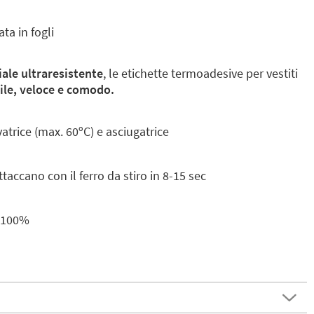
a in fogli
ale ultraresistente
, le etichette termoadesive per vestiti
ile, veloce e comodo.
vatrice (max. 60ºC) e asciugatrice
taccano con il ferro da stiro in 8-15 sec
l 100%