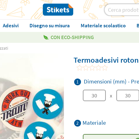
Adesivi
Disegno su misura
Materiale scolastico
B
CON ECO-SHIPPING
zzati
Termoadesivi rotond
Dimensioni (mm)
-
Pre
1
x
Materiale
2