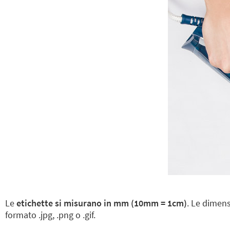
Le
etichette si misurano in mm (10mm = 1cm)
. Le dimen
formato .jpg, .png o .gif.