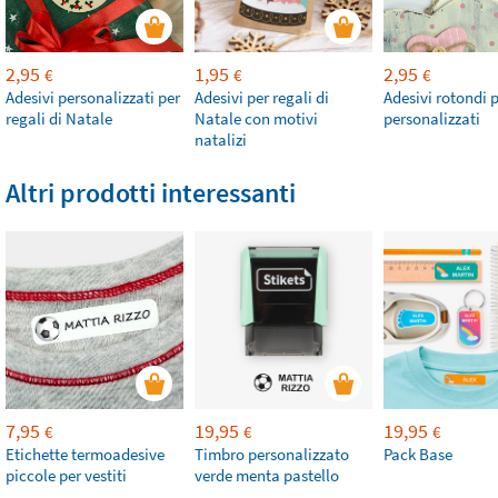
2,95
1,95
2,95
€
€
€
Adesivi personalizzati per
Adesivi per regali di
Adesivi rotondi p
regali di Natale
Natale con motivi
personalizzati
natalizi
Altri prodotti interessanti
7,95
19,95
19,95
€
€
€
Etichette termoadesive
Timbro personalizzato
Pack Base
piccole per vestiti
verde menta pastello