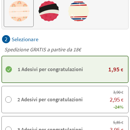
2
Selezionare
Spedizione GRATIS a partire da
18€
1,95
1 Adesivi per congratulazioni
€
3,90
€
2,95
2 Adesivi per congratulazioni
€
-24%
5,85
€
3,95
3 Adesivi per congratulazioni
€