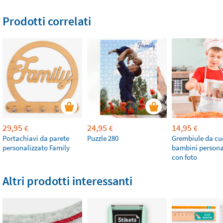
Prodotti correlati
29,95
24,95
14,95
€
€
€
Portachiavi da parete
Puzzle 280
Grembiule da cu
personalizzato Family
bambini persona
con foto
Altri prodotti interessanti