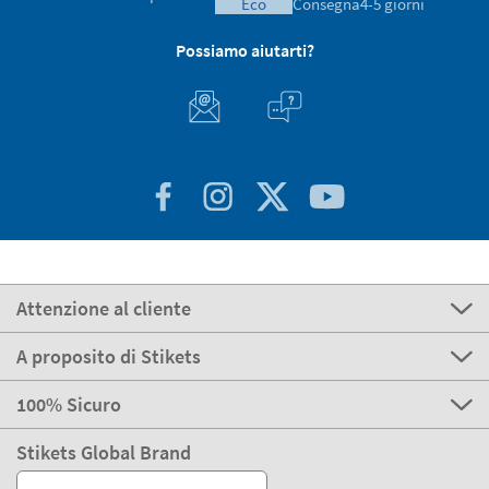
express
Consegna
3-4 giorni
Produzione
Spedizione
eco
Consegna
4-5 giorni
Possiamo aiutarti?
Attenzione al cliente