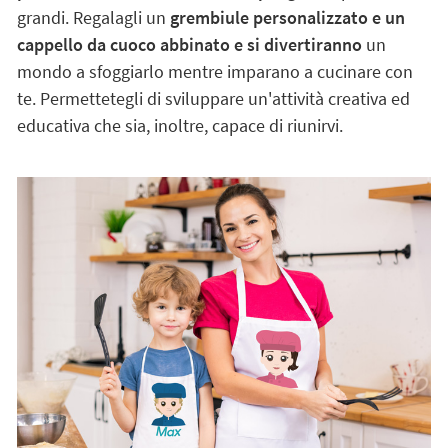
famiglia
Trasforma i tuoi piccoli in grandi chef. Cucinare in
famiglia è un piacere, perché si
condivide insieme del
tempo di qualità e i più piccoli sviluppano quella che
potrebbe essere una delle loro più grandi
passioni da
grandi. Regalagli un
grembiule personalizzato e un
cappello da cuoco abbinato e si divertiranno
un
mondo a sfoggiarlo mentre imparano a cucinare con
te. Permettetegli di sviluppare un'attività creativa ed
educativa che sia, inoltre, capace di riunirvi.