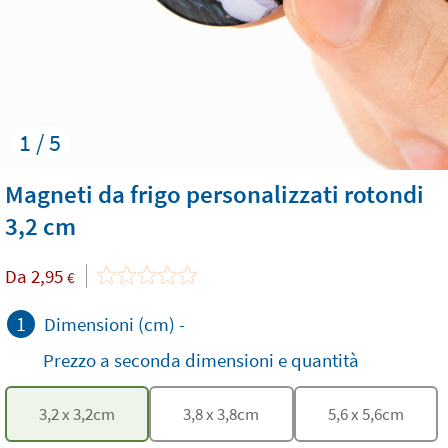
1 / 5
Magneti da frigo personalizzati rotondi
3,2 cm
Da
2,95
€
1
Dimensioni (cm)
-
Prezzo a seconda dimensioni e quantità
3,2
x
3,2
cm
3,8
x
3,8
cm
5,6
x
5,6
cm