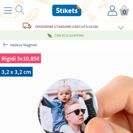
0
SPEDIZIONE STANDARD
GRATUITA
DA18€
CON ECO-SHIPPING
Vedere Magneti
Rigidi 3x10,85€
3,2 x 3,2 cm