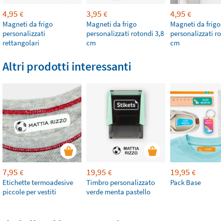
4,95
3,95
4,95
€
€
€
Magneti da frigo
Magneti da frigo
Magneti da frigo
personalizzati
personalizzati rotondi 3,8
personalizzati ro
rettangolari
cm
cm
Altri prodotti interessanti
7,95
19,95
19,95
€
€
€
Etichette termoadesive
Timbro personalizzato
Pack Base
piccole per vestiti
verde menta pastello