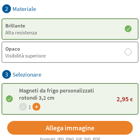
2
Materiale
Brillante
Alta resistenza
Opaco
Visibilità superiore
3
Selezionare
Magneti da frigo personalizzati
rotondi 3,2 cm
2,95
€
-
+
1
Formati: JPG, PNG, GIF, SVG, PDF