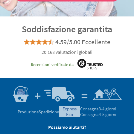
Soddisfazione garantita
4.59/5.00 Eccellente
20.168 valutazioni globali
Recensioni verificate da
express
Consegna
3-4 giorni
Produzione
Spedizione
eco
Consegna
4-5 giorni
Possiamo aiutarti?