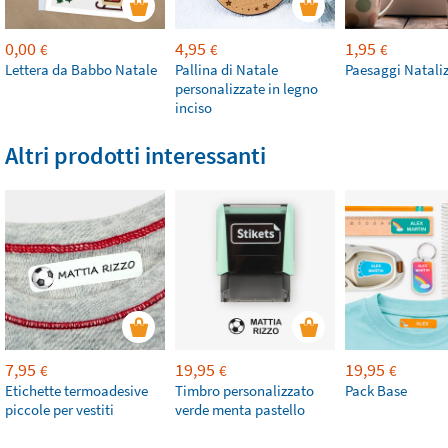
0,00
4,95
1,95
€
€
€
Lettera da Babbo Natale
Pallina di Natale
Paesaggi Nataliz
personalizzate in legno
inciso
Altri prodotti interessanti
7,95
19,95
19,95
€
€
€
Etichette termoadesive
Timbro personalizzato
Pack Base
piccole per vestiti
verde menta pastello