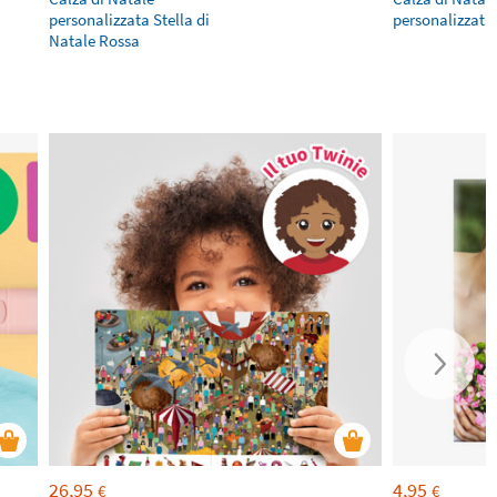
personalizzata Stella di
personalizzata
Natale Rossa
26,95
4,95
€
€