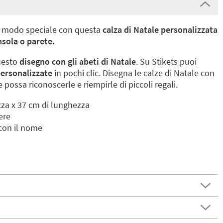
in modo speciale con questa
calza di Natale personalizzata
nsola o parete.
uesto
disegno con gli abeti di Natale
. Su Stikets puoi
personalizzate
in pochi clic. Disegna le calze di Natale con
possa riconoscerle e riempirle di piccoli regali.
zza x 37 cm di lunghezza
ere
con il nome