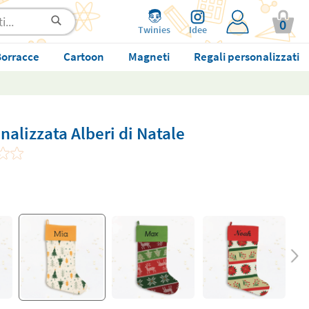
0
Twinies
Idee
orracce
Cartoon
Magneti
Regali personalizzati
nalizzata Alberi di Natale