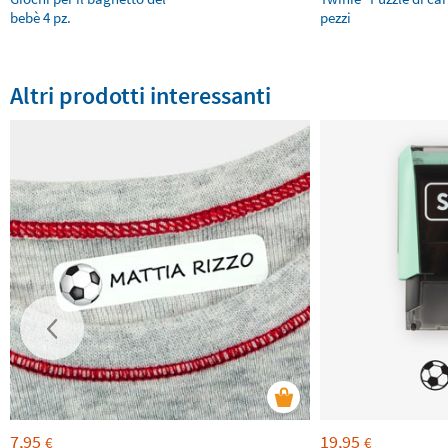
bebè 4 pz.
pezzi
Altri prodotti interessanti
7,95
19,95
€
€