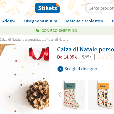
Adesivi
Disegno su misura
Materiale scolastico
B
CON ECO-SHIPPING
Calza di Natale personalizzata Alberi di Natale
Calza di Natale perso
Da
14,95
15,95
€
€
Scegli il disegno
1