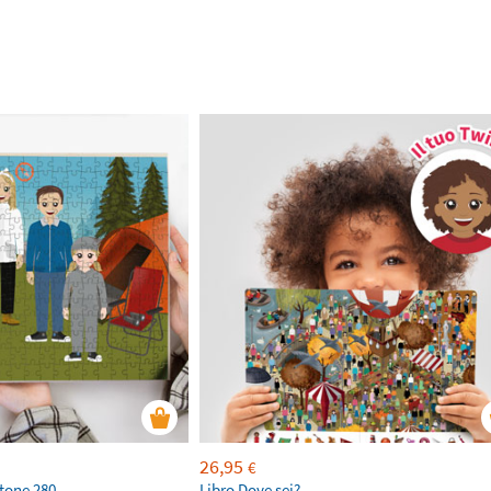
26,95
€
rtone 280
Libro Dove sei?