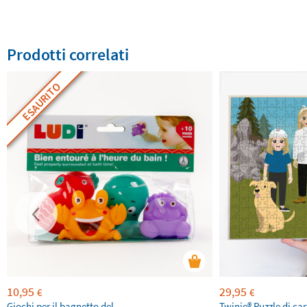
Prodotti correlati
ESAURITO
10,95
29,95
€
€
Giochi per il bagnetto del
Twinie®️ Puzzle di ca