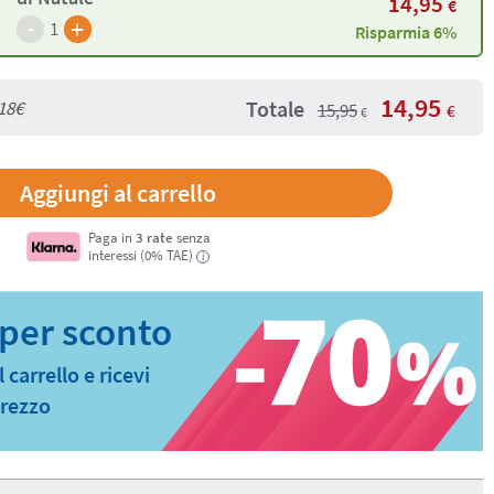
14,95
€
-
+
1
Risparmia 6%
14,95
Totale
18€
15,95
€
€
Paga in
3 rate
senza
interessi (0% TAE)
i
carrello e ricevi
prezzo