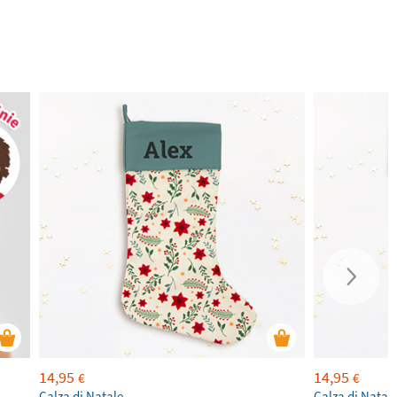
14,95
14,95
€
€
Calza di Natale
Calza di Natal