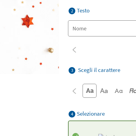
Testo
2
Scegli il carattere
3
Selezionare
4