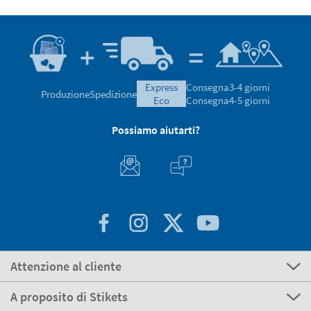
express
Consegna
3-4 giorni
Produzione
Spedizione
eco
Consegna
4-5 giorni
Possiamo aiutarti?
Attenzione al cliente
A proposito di Stikets