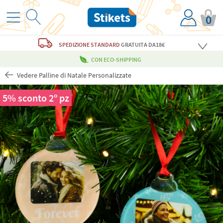
0
SPEDIZIONE STANDARD
GRATUITA
DA18€
CON ECO-SHIPPING
Vedere Palline di Natale Personalizzate
5% sconto 2º pz