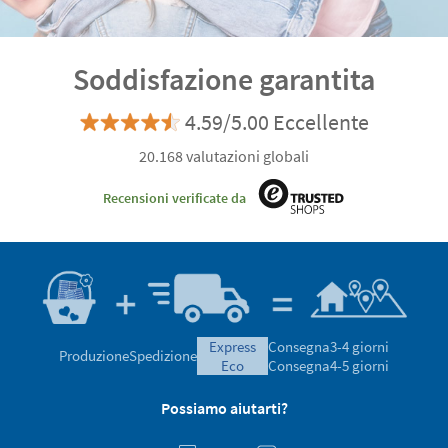
Soddisfazione garantita
4.59/5.00 Eccellente
20.168 valutazioni globali
Recensioni verificate da
express
Consegna
3-4 giorni
Produzione
Spedizione
eco
Consegna
4-5 giorni
Possiamo aiutarti?