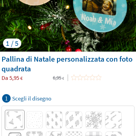
1 / 5
Pallina di Natale personalizzata con foto
quadrata
Da
5,95
6,95
€
€
1
Scegli il disegno