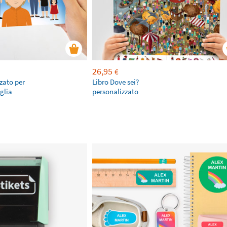
26,95
€
zato per
Libro Dove sei?
glia
personalizzato