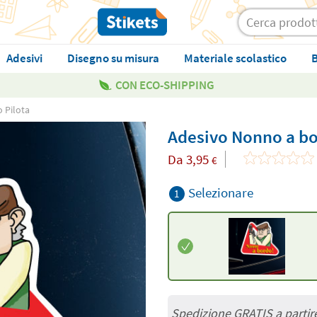
Adesivi
Disegno su misura
Materiale scolastico
B
CON ECO-SHIPPING
 Pilota
Adesivo Nonno a bo
Da
3,95
€
Selezionare
1
Spedizione GRATIS a partir