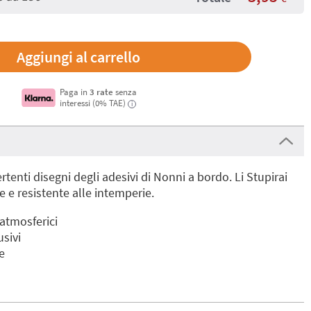
Paga in
3 rate
senza
interessi (0% TAE)
i
rtenti disegni degli adesivi di Nonni a bordo. Li Stupirai
 e resistente alle intemperie.
 atmosferici
usivi
e