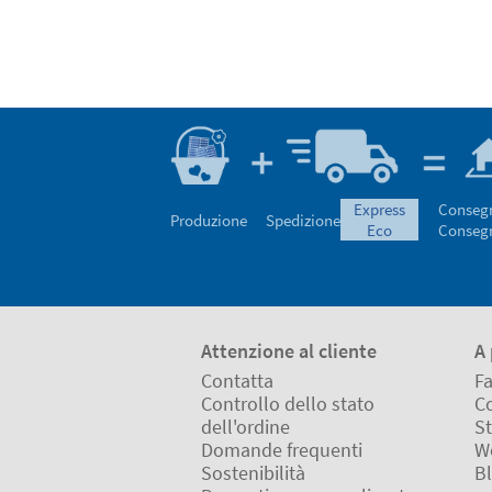
express
Conseg
Produzione
Spedizione
eco
Conseg
Attenzione al cliente
A 
Contatta
Fa
Controllo dello stato
Co
dell'ordine
St
Domande frequenti
W
Sostenibilità
B