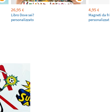
26,95
4,95
€
€
Libro Dove sei?
Magneti da fri
personalizzato
personalizzati 