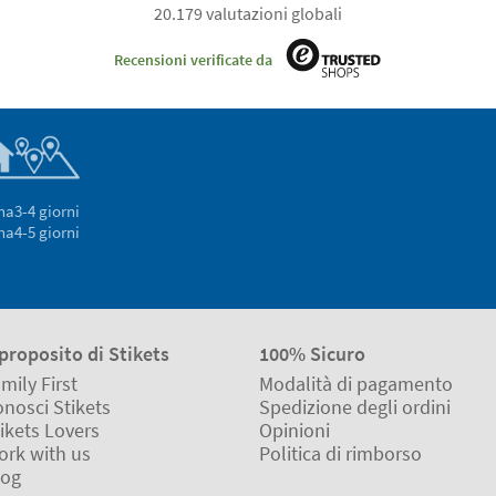
20.179 valutazioni globali
Recensioni verificate da
na
3-4 giorni
na
4-5 giorni
proposito di Stikets
100% Sicuro
mily First
Modalità di pagamento
nosci Stikets
Spedizione degli ordini
ikets Lovers
Opinioni
ork with us
Politica di rimborso
log