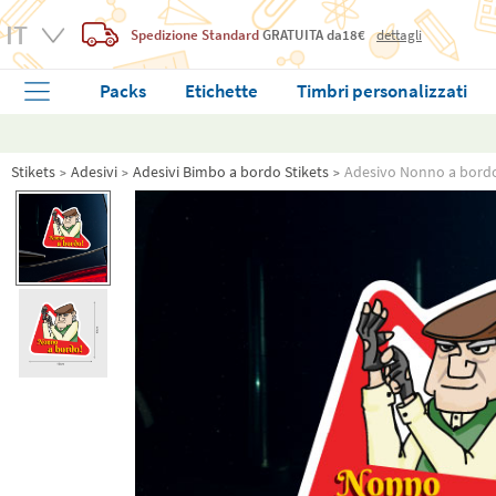
Spedizione Standard
GRATUITA
da18€
dettagli
Packs
Etichette
Timbri personalizzati
Stikets
Adesivi
Adesivi Bimbo a bordo Stikets
Adesivo Nonno a bordo