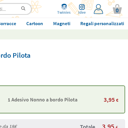
0
Twinies
Idee
orracce
Cartoon
Magneti
Regali personalizzati
rdo Pilota
3,95
1 Adesivo Nonno a bordo Pilota
€
3,95
e da
18€
Totale
€