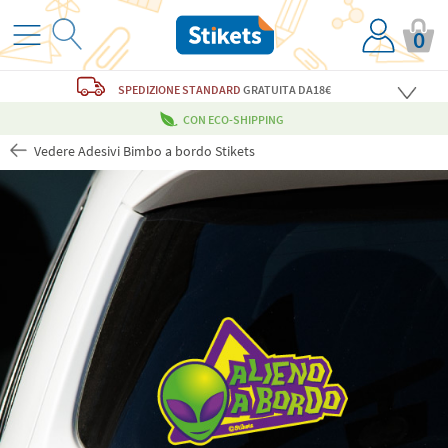
0
SPEDIZIONE STANDARD
GRATUITA
DA18€
CON ECO-SHIPPING
Vedere Adesivi Bimbo a bordo Stikets