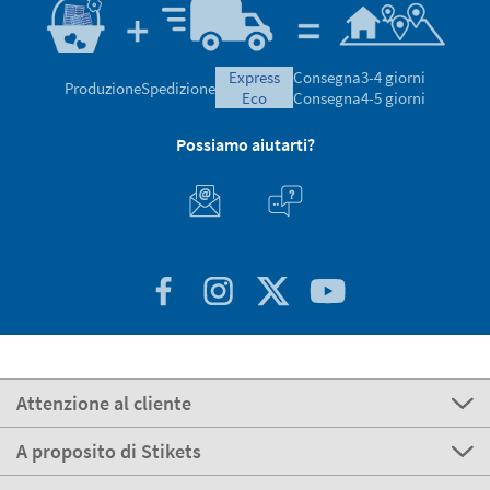
express
Consegna
3-4 giorni
Produzione
Spedizione
eco
Consegna
4-5 giorni
Possiamo aiutarti?
Attenzione al cliente
A proposito di Stikets