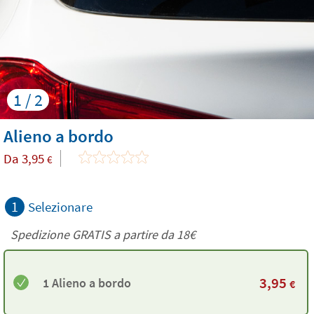
1 / 2
Alieno a bordo
Da
3,95
€
1
Selezionare
Spedizione GRATIS a partire da
18€
3,95
1 Alieno a bordo
€