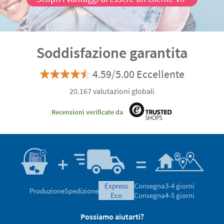
Soddisfazione garantita
4.59/5.00 Eccellente
20.167 valutazioni globali
Recensioni verificate da
express
Consegna
3-4 giorni
Produzione
Spedizione
eco
Consegna
4-5 giorni
Possiamo aiutarti?