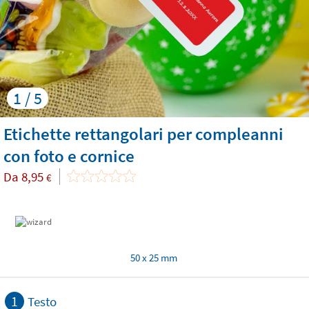
1 / 5
Etichette rettangolari per compleanni
con foto e cornice
Da
8,95
€
50 x 25 mm
1
Testo