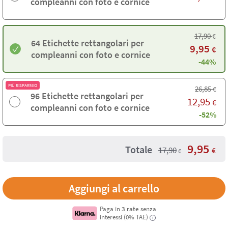
compleanni con foto e cornice
17,90
€
64 Etichette rettangolari per
9,95
€
compleanni con foto e cornice
-44%
PIÙ RISPARMIO
26,85
€
96 Etichette rettangolari per
12,95
€
compleanni con foto e cornice
-52%
9,95
Totale
17,90
€
€
Paga in
3 rate
senza
interessi (0% TAE)
i