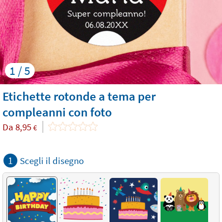
1 / 5
Etichette rotonde a tema per
compleanni con foto
Da
8,95
€
1
Scegli il disegno