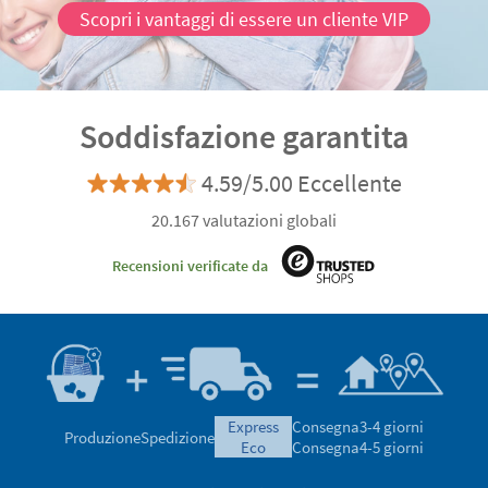
Scopri i vantaggi di essere un cliente VIP
Soddisfazione garantita
4.59/5.00 Eccellente
20.167 valutazioni globali
Recensioni verificate da
express
Consegna
3-4 giorni
Produzione
Spedizione
eco
Consegna
4-5 giorni