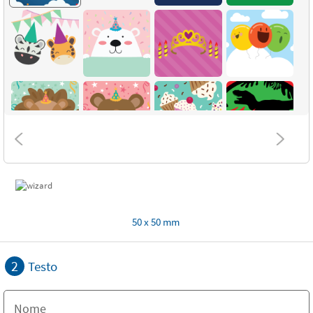
50 x 50 mm
2
Testo