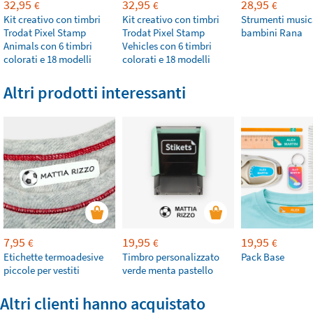
32,95
32,95
28,95
€
€
€
Kit creativo con timbri
Kit creativo con timbri
Strumenti musica
Trodat Pixel Stamp
Trodat Pixel Stamp
bambini Rana
Animals con 6 timbri
Vehicles con 6 timbri
colorati e 18 modelli
colorati e 18 modelli
Altri prodotti interessanti
7,95
19,95
19,95
€
€
€
Etichette termoadesive
Timbro personalizzato
Pack Base
piccole per vestiti
verde menta pastello
Altri clienti hanno acquistato