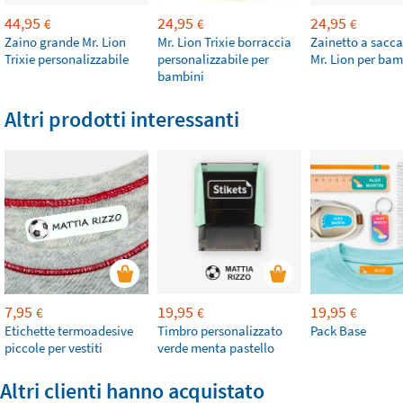
44,95
24,95
24,95
€
€
€
Zaino grande Mr. Lion
Mr. Lion Trixie borraccia
Zainetto a sacca
Trixie personalizzabile
personalizzabile per
Mr. Lion per bam
bambini
Altri prodotti interessanti
7,95
19,95
19,95
€
€
€
Etichette termoadesive
Timbro personalizzato
Pack Base
piccole per vestiti
verde menta pastello
Altri clienti hanno acquistato