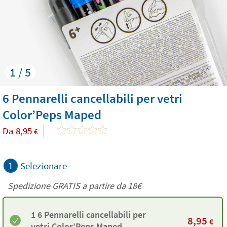
1 / 5
6 Pennarelli cancellabili per vetri
Color’Peps Maped
Da
8,95
€
1
Selezionare
Spedizione GRATIS a partire da
18€
1 6 Pennarelli cancellabili per
8,95
€
vetri Color’Peps Maped