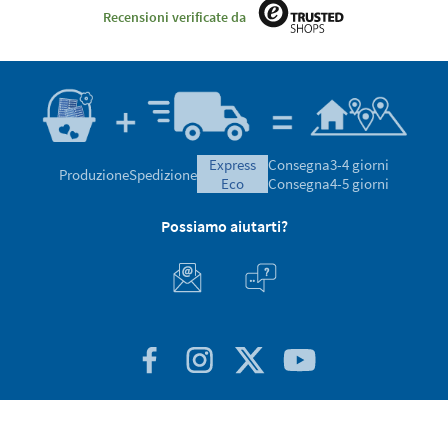
Recensioni verificate da
express
Consegna
3-4 giorni
Produzione
Spedizione
eco
Consegna
4-5 giorni
Possiamo aiutarti?