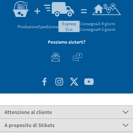
express
Consegna
3-4 giorni
Produzione
Spedizione
eco
Consegna
4-5 giorni
Possiamo aiutarti?
Attenzione al cliente
A proposito di Stikets