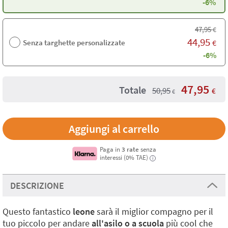
-6%
47,95
€
44,95
Senza targhette personalizzate
€
-6%
47,95
Totale
50,95
€
€
Paga in
3 rate
senza
interessi (0% TAE)
i
DESCRIZIONE
Questo fantastico
leone
sarà il miglior compagno per il
tuo piccolo per andare
all'asilo o a scuola
più cool che