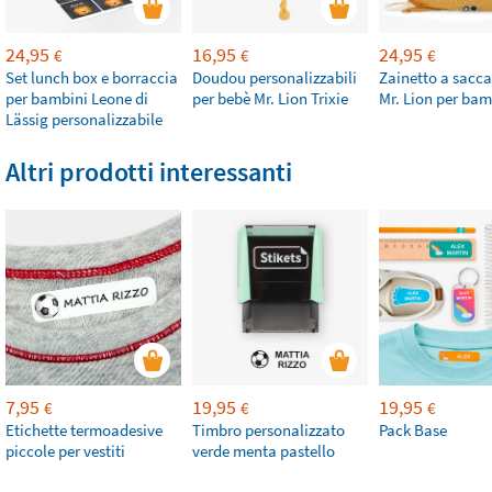
24,95
16,95
24,95
€
€
€
Set lunch box e borraccia
Doudou personalizzabili
Zainetto a sacca
per bambini Leone di
per bebè Mr. Lion Trixie
Mr. Lion per bam
Lässig personalizzabile
Altri prodotti interessanti
7,95
19,95
19,95
€
€
€
Etichette termoadesive
Timbro personalizzato
Pack Base
piccole per vestiti
verde menta pastello