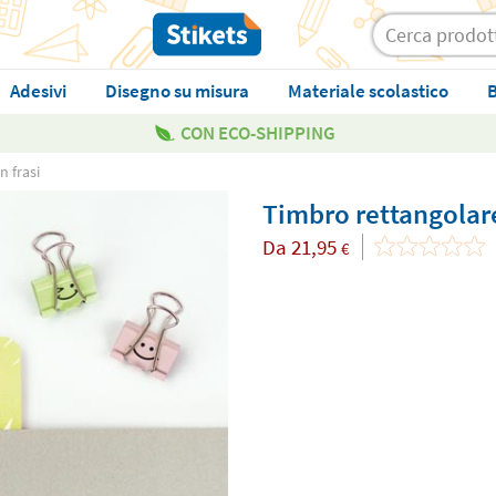
Adesivi
Disegno su misura
Materiale scolastico
B
CON ECO-SHIPPING
 frasi
Timbro rettangolare
Da
21,95
€