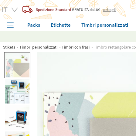
Spedizione Standard
GRATUITA
da18€
dettagli
Packs
Etichette
Timbri personalizzati
Stikets
Timbri personalizzati
Timbri con frasi
Timbro rettangolare con