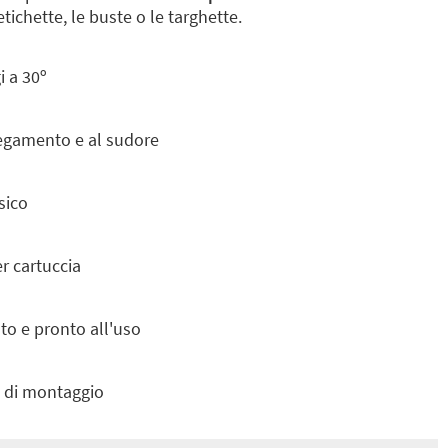
etichette, le buste o le targhette.
i a 30º
regamento e al sudore
sico
r cartuccia
o e pronto all'uso
 di montaggio