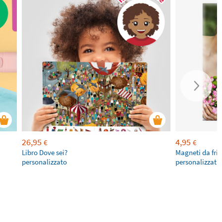
26,95
4,95
€
€
Libro Dove sei?
Magneti da fri
personalizzato
personalizzati 