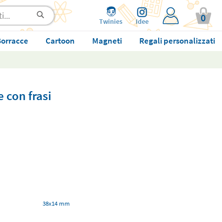
0
Twinies
Idee
orracce
Cartoon
Magneti
Regali personalizzati
 con frasi
38x14 mm