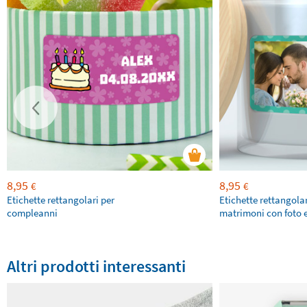
8,95
8,95
€
€
Etichette rettangolari per
Etichette rettangolar
compleanni
matrimoni con foto e
Altri prodotti interessanti