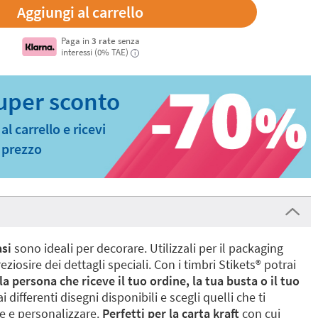
Paga in
3 rate
senza
interessi (0% TAE)
i
l carrello e ricevi
r prezzo
asi
sono ideali per decorare. Utilizzali per il packaging
ziosire dei dettagli speciali. Con i timbri Stikets®️ potrai
a persona che riceve il tuo ordine, la tua busta o il tuo
 differenti disegni disponibili e scegli quelli che ti
e e personalizzare.
Perfetti per la carta kraft
con cui