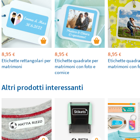
8,95
8,95
8,95
€
€
€
Etichette rettangolari per
Etichette quadrate per
Etichette quadra
matrimoni
matrimoni con foto e
matrimoni con f
cornice
Altri prodotti interessanti