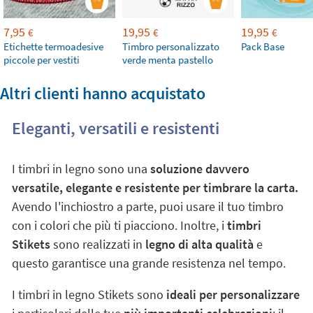
7,95
19,95
19,95
€
€
€
Etichette termoadesive
Timbro personalizzato
Pack Base
piccole per vestiti
verde menta pastello
Altri clienti hanno acquistato
Eleganti, versatili e resistenti
I timbri in legno sono una
soluzione davvero
versatile, elegante e resistente per timbrare la carta.
Avendo l'inchiostro a parte, puoi usare il tuo timbro
con i colori che più ti piacciono. Inoltre, i
timbri
Stikets
sono realizzati in
legno di alta qualità
e
questo garantisce una grande resistenza nel tempo.
I timbri in legno Stikets sono
ideali per personalizzare