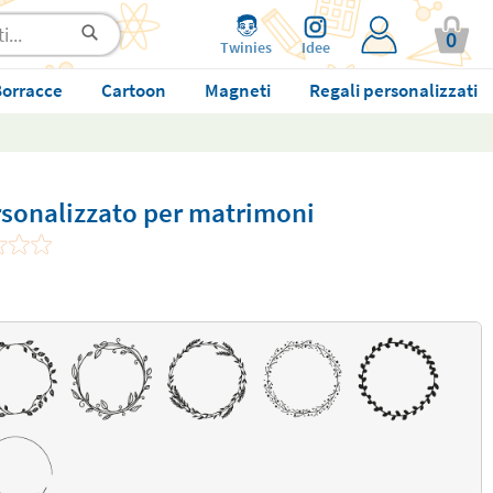
0
Twinies
Idee
orracce
Cartoon
Magneti
Regali personalizzati
sonalizzato per matrimoni