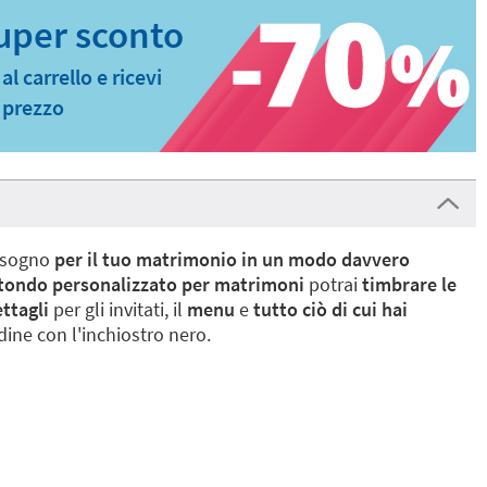
l carrello e ricevi
r prezzo
bisogno
per il tuo matrimonio in un modo davvero
tondo personalizzato per matrimoni
potrai
timbrare le
ttagli
per gli invitati, il
menu
e
tutto ciò di cui hai
ine con l'inchiostro nero.