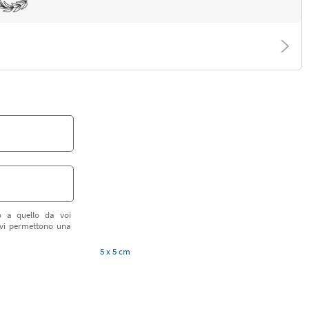
o a quello da voi
revi permettono una
5 x 5 cm