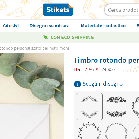
Adesivi
Disegno su misura
Materiale scolastico
B
CON ECO-SHIPPING
otondo personalizzato per matrimoni
Timbro rotondo per
Da
17,95
24,95
€
€
Scegli il disegno
1