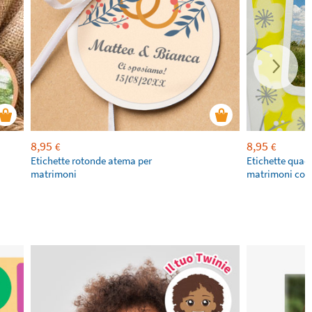
8,95
8,95
€
€
Etichette rotonde atema per
Etichette quad
matrimoni
matrimoni con 