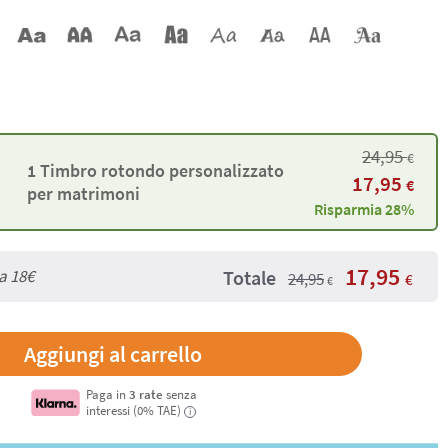
24,95
€
1 Timbro rotondo personalizzato
17,95
€
per matrimoni
Risparmia 28%
17,95
Totale
da
18€
24,95
€
€
Paga in
3 rate
senza
interessi (0% TAE)
i