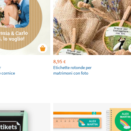
8,95
€
r
Etichette rotonde per
 cornice
matrimoni con foto