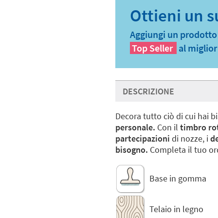
Aggiungi un prodotto a
Top Seller
al miglio
DESCRIZIONE
Decora tutto ciò di cui hai 
personale.
Con il
timbro ro
partecipazioni
di nozze, i
de
bisogno.
Completa il tuo ord
Base in gomma
Telaio in legno