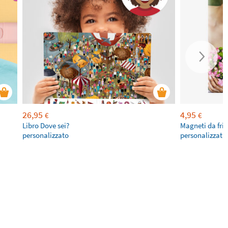
26,95
4,95
€
€
Libro Dove sei?
Magneti da fri
personalizzato
personalizzati 