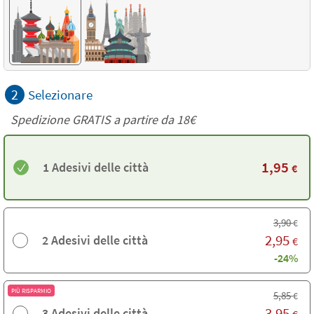
2
Selezionare
Spedizione GRATIS a partire da
18€
1,95
1 Adesivi delle città
€
3,90
€
2,95
2 Adesivi delle città
€
-24%
PIÙ RISPARMIO
5,85
€
3,95
3 Adesivi delle città
€