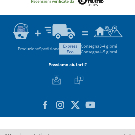
Recensioni verificate da
express
Consegna
3-4 giorni
Produzione
Spedizione
eco
Consegna
4-5 giorni
Possiamo aiutarti?