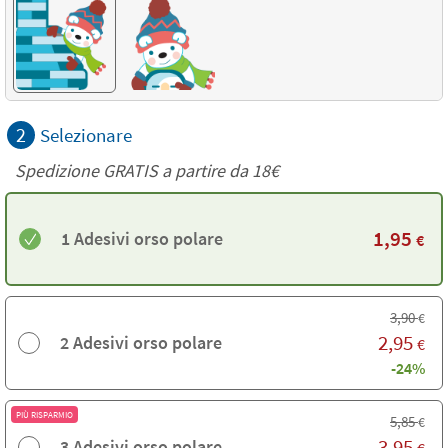
2
Selezionare
Spedizione GRATIS a partire da
18€
1,95
1 Adesivi orso polare
€
3,90
€
2,95
2 Adesivi orso polare
€
-24%
PIÙ RISPARMIO
5,85
€
3,95
3 Adesivi orso polare
€