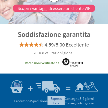
Scopri i vantaggi di essere un cliente VIP
Soddisfazione garantita
4.59/5.00 Eccellente
20.168 valutazioni globali
Recensioni verificate da
express
Consegna
3-4 giorni
Produzione
Spedizione
eco
Consegna
4-5 giorni